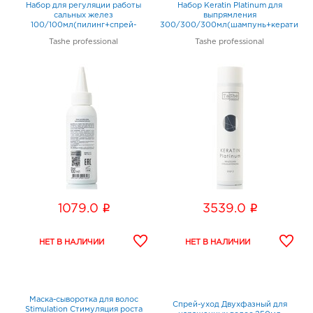
Набор для регуляции работы
Набор Keratin Platinum для
сальных желез
выпрямления
100/100мл(пилинг+спрей-
300/300/300мл(шампунь+кератин
регулятор)
состав+маска)
Tashe professional
Tashe professional
i
i
1079.0
3539.0
Маска-сыворотка для волос
Спрей-уход Двухфазный для
Stimulation Стимуляция роста