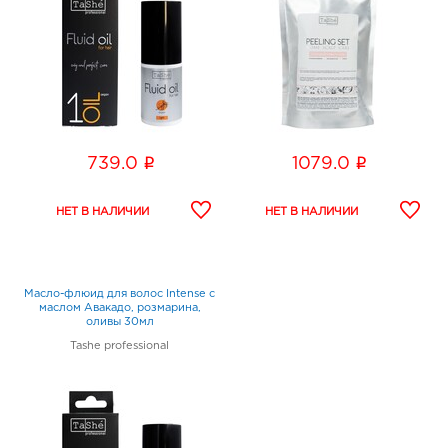
i
i
739.0
1079.0
Масло-флюид для волос Intense с
маслом Авакадо, розмарина,
оливы 30мл
Tashe professional