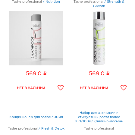
Tashe professional
/
Nutrition
Tashe professional
/
Strength &
Growth
i
i
569.0
569.0
Набор для активации и
Кондиционер для волос 300мл
стимуляции роста волос
100/100мл (пилинг+лосьон-
адаптер)
Tashe professional
/
Fresh & Detox
Tashe professional