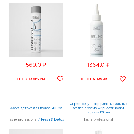
i
i
569.0
1364.0
Спрей-регулятор работы сальных
Маска-детокс для волос 500мл
желез против жирности кожи
головы 100мл
Tashe professional
/
Fresh & Detox
Tashe professional