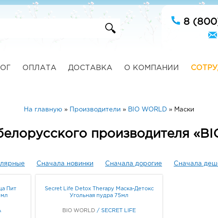
8 (800
ОГ
ОПЛАТА
ДОСТАВКА
О КОМПАНИИ
СОТРУ
На главную
»
Производители
»
BIO WORLD
»
Маски
 белорусского производителя «B
улярные
Сначала новинки
Сначала дорогие
Сначала деш
ца Пит
Secret Life Detox Therapy Маска-Детокс
0мл
Угольная пудра 75мл
A
BIO WORLD
/
SECRET LIFE