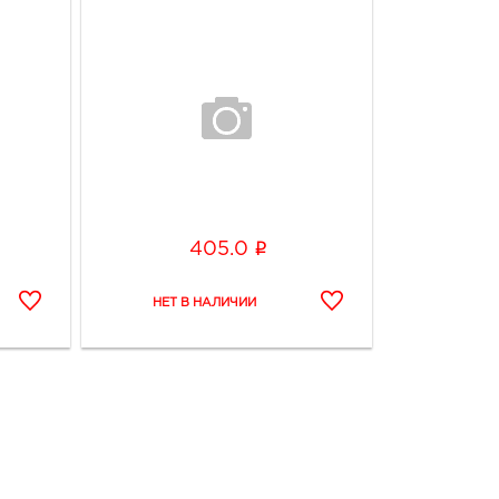
i
405.0