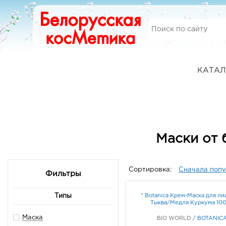
КАТАЛ
Маски от
Сортировка:
Сначала поп
Фильтры
* Botanica Крем-Маска для ли
Типы
Тыква/Медля Куркума 10
Маска
BIO WORLD
/
BOTANIC