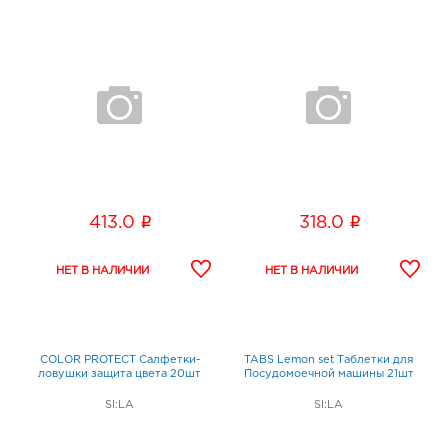
i
i
413.0
318.0
COLOR PROTECT Салфетки-
TABS Lemon set Таблетки для
ловушки защита цвета 20шт
Посудомоечной машины 21шт
SI:LA
SI:LA