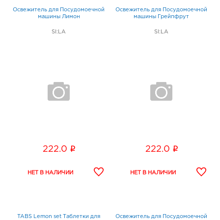
Освежитель для Посудомоечной
Освежитель для Посудомоечной
машины Лимон
машины Грейпфрут
SI:LA
SI:LA
i
i
222.0
222.0
TABS Lemon set Таблетки для
Освежитель для Посудомоечной