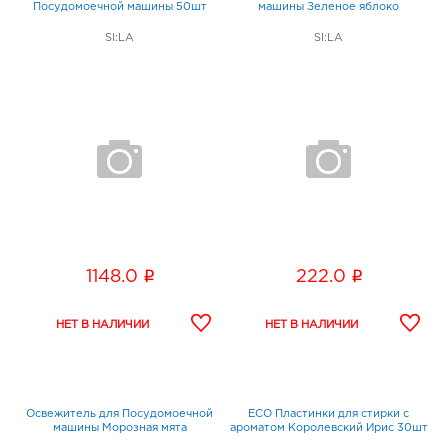
Посудомоечной машины 50шт
машины Зеленое яблоко
SI:LA
SI:LA
i
i
1148.0
222.0
Освежитель для Посудомоечной
ECO Пластинки для стирки с
машины Морозная мята
ароматом Королевский Ирис 30шт