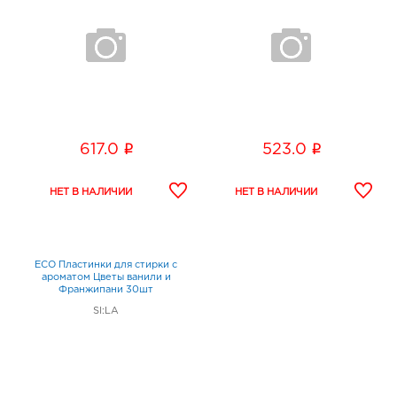
i
i
617.0
523.0
ECO Пластинки для стирки с
ароматом Цветы ванили и
Франжипани 30шт
SI:LA