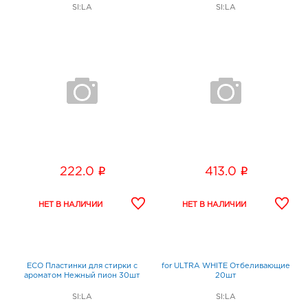
SI:LA
SI:LA
i
i
222.0
413.0
ECO Пластинки для стирки с
for ULTRA WHITE Отбеливающие
ароматом Нежный пион 30шт
20шт
SI:LA
SI:LA