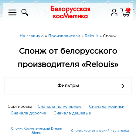
0
На главную
»
Производители
»
Relouis
»
Спонж
Спонж от белорусского
производителя «Relouis»
Фильтры
Сортировка:
Сначала популярные
Сначала новинки
Сначала дорогие
Сначала дешевые
Спонж Косметический Dream
Спонж косметический из латекса
Blend