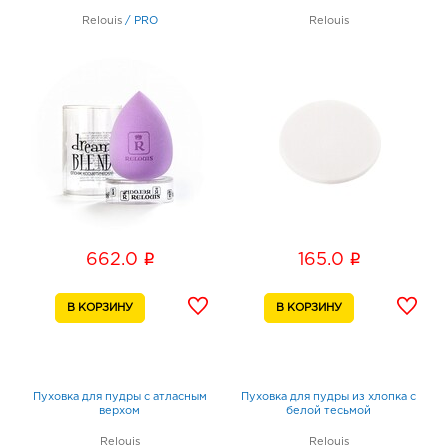
Relouis
/
PRO
Relouis
i
i
662.0
165.0
Пуховка для пудры с атласным
Пуховка для пудры из хлопка с
верхом
белой тесьмой
Relouis
Relouis