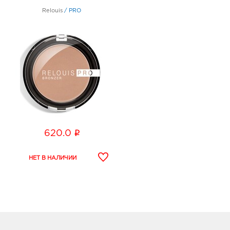
Relouis
/
PRO
i
620.0