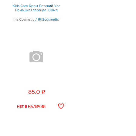
Kids Care Крем Детский Увл
Ромашка+лаванда 100мл
Iris Cosmetic
/
IRIScosmetic
i
85.0