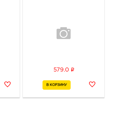
i
579.0