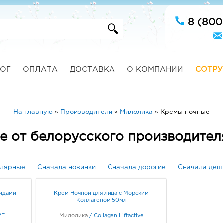
8 (800
ОГ
ОПЛАТА
ДОСТАВКА
О КОМПАНИИ
СОТРУ
На главную
»
Производители
»
Милолика
»
Кремы ночные
е от белорусского производител
улярные
Сначала новинки
Сначала дорогие
Сначала деш
тидами
Крем Ночной для лица с Морским
Коллагеном 50мл
VE
Милолика
/
Collagen Liftactive