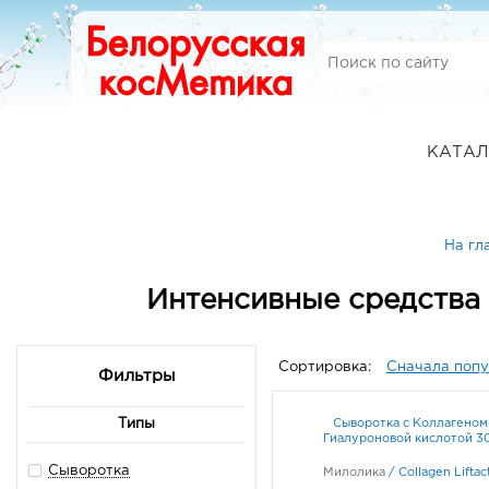
КАТАЛ
На гл
Интенсивные средства
Сортировка:
Сначала поп
Фильтры
Сыворотка с Коллагеном
Типы
Гиалуроновой кислотой 3
Сыворотка
Милолика
/
Collagen Liftac