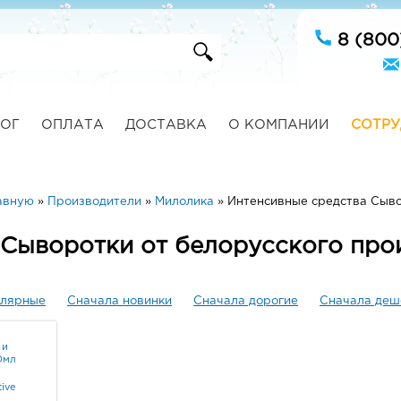
8 (800
ОГ
ОПЛАТА
ДОСТАВКА
О КОМПАНИИ
СОТРУ
авную
»
Производители
»
Милолика
»
Интенсивные средства Сыв
 Сыворотки от белорусского про
улярные
Сначала новинки
Сначала дорогие
Сначала деш
 и
0мл
tive