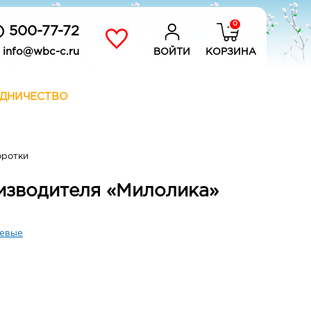
0
) 500-77-72
info@wbc-c.ru
ВОЙТИ
КОРЗИНА
ДНИЧЕСТВО
оротки
изводителя «Милолика»
евые