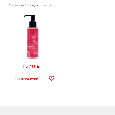
Милолика
/
Collagen Liftactive
i
627.0