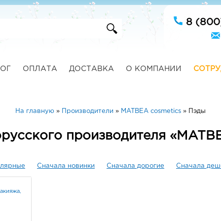
8 (800
ОГ
ОПЛАТА
ДОСТАВКА
О КОМПАНИИ
СОТРУ
На главную
»
Производители
»
MATBEA cosmetics
»
Пэды
орусского производителя «MATBE
улярные
Сначала новинки
Сначала дорогие
Сначала деш
акияжа,