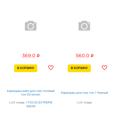
i
i
369.0
560.0
Карандаш-каял для глаз гелевый
Карандаш для глаз тон 1 Черный
тон 02 brown
LUX visage
/
FOCUS EXTREME
LUX visage
WEAR