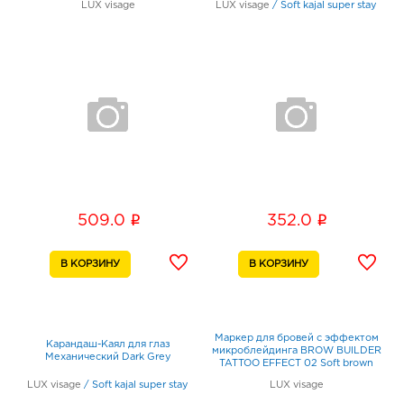
LUX visage
LUX visage
/
Soft kajal super stay
i
i
509.0
352.0
Маркер для бровей c эффектом
Карандаш-Каял для глаз
микроблейдинга BROW BUILDER
Механический Dark Grey
TATTOO EFFECT 02 Soft brown
LUX visage
/
Soft kajal super stay
LUX visage