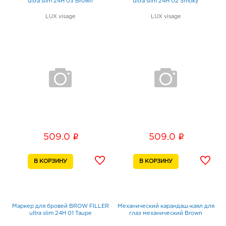
ultra slim 24H 03 Brown
ultra slim 24H 02 Smoky
LUX visage
LUX visage
i
i
509.0
509.0
Маркер для бровей BROW FILLER
Механический карандаш-каял для
ultra slim 24H 01 Taupe
глаз механический Brown