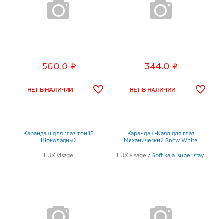
i
i
560.0
344.0
Карандаш для глаз тон 15
Карандаш-Каял для глаз
Шоколадный
Механический Snow White
LUX visage
LUX visage
/
Soft kajal super stay