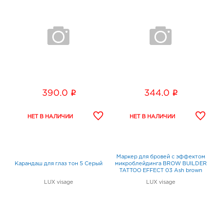
i
i
390.0
344.0
Маркер для бровей c эффектом
Карандаш для глаз тон 5 Серый
микроблейдинга BROW BUILDER
TATTOO EFFECT 03 Ash brown
LUX visage
LUX visage