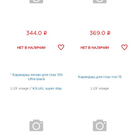
i
i
344.0
369.0
* Карандаш механ для глаз 10h
Карандаш для глаз тон 15
Ultra black
LUX visage
/
KAJAL super stay
LUX visage