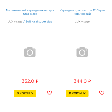
Механический карандаш-каял для
Карандаш для глаз тон 12 Серо-
глаз Black
коричневый
LUX visage
/
Soft kajal super stay
LUX visage
i
i
352.0
344.0