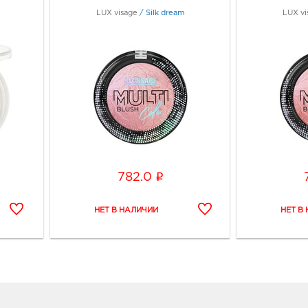
LUX visage
/
Silk dream
LUX vi
i
782.0