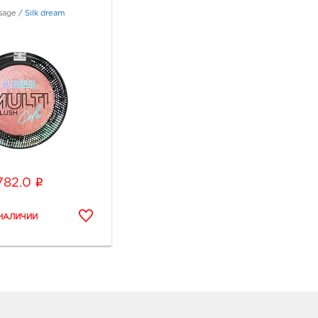
sage
/
Silk dream
i
782.0