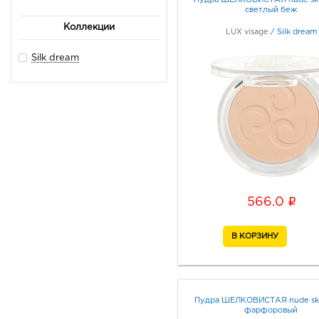
Пудра ШЕЛКОВИСТАЯ nude ski
светлый беж
Коллекции
LUX visage
/
Silk dream
Silk dream
i
566.0
Пудра ШЕЛКОВИСТАЯ nude ski
фарфоровый