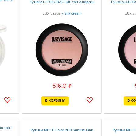
n тон 2
Румяна ШЕЛКОВИСТЫЕ тон 2 персик
Румяна ШЕЛКО
LUX visage
/
Silk dream
LUX vi
i
516.0
n тон 1
Румяна MULTI Color 200 Sunrise Pink
Румяна MULTI