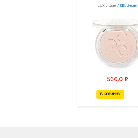
LUX visage
/
Silk dream
i
566.0