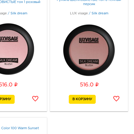
Румяна ШЕЛКОВИСТЫЕ тон 6 темный
ВИСТЫЕ тон 1 розовый
персик
sage
/
Silk dream
LUX visage
/
Silk dream
i
i
516.0
516.0
 Color 100 Warm Sunset