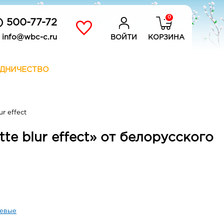
0
) 500-77-72
info@wbc-c.ru
ВОЙТИ
КОРЗИНА
ДНИЧЕСТВО
r effect
e blur effect» от белорусского
евые