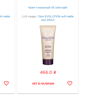
t
Крем тональный 05 ultra light
ft matte
LUX visage
/
Skin EVOLUTION soft matte
blur effect
i
466.0