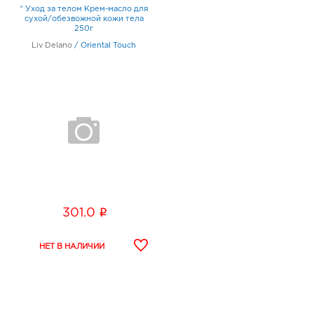
* Уход за телом Крем-масло для
сухой/обезвожной кожи тела
250г
Liv Delano
/
Oriental Touch
i
301.0