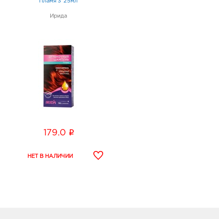
Пламя 3*25мл
Ирида
i
179.0