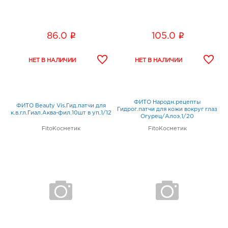
i
i
86.0
105.0
ФИТО Народн.рецепты
ФИТО Beauty Vis.Гид.патчи для
Гидрог.патчи для кожи вокруг глаз
к.в.гл.Гиал.Аква-фил.10шт в уп,1/12
Огурец/Алоэ,1/20
FitoКосметик
FitoКосметик