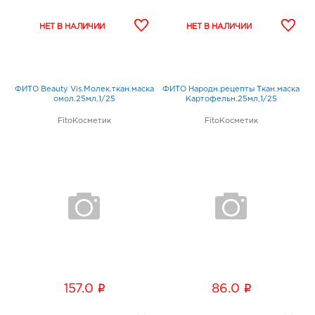
ФИТО Beauty Vis.Молек.ткан.маска
ФИТО Народн.рецепты Ткан.маска
омол.25мл,1/25
Картофельн.25мл,1/25
FitoКосметик
FitoКосметик
i
i
157.0
86.0