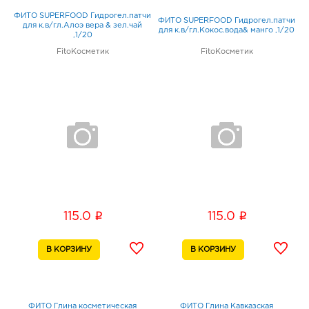
ФИТО SUPERFOOD Гидрогел.патчи
ФИТО SUPERFOOD Гидрогел.патчи
для к.в/гл.Алоэ вера & зел.чай
для к.в/гл.Кокос.вода& манго ,1/20
,1/20
FitoКосметик
FitoКосметик
i
i
115.0
115.0
ФИТО Глина косметическая
ФИТО Глина Кавказская