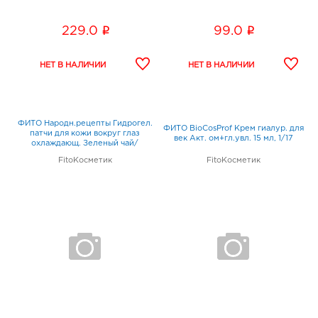
i
i
229.0
99.0
ФИТО Народн.рецепты Гидрогел.
ФИТО BioCosProf Крем гиалур. для
патчи для кожи вокруг глаз
век Акт. ом+гл.увл. 15 мл, 1/17
охлаждающ. Зеленый чай/
мята,1/20
FitoКосметик
FitoКосметик