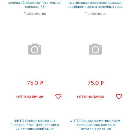
зеленая Сибирская питательная
изумрудная восстанавливающая
порошок, 75г
со сбором горных целебных трав,
75г
FitoКосметик
FitoКосметик
i
i
75.0
75.0
ФИТО Свежая косметика
ФИТО Свежая косметика Крем-
Гиалуроновый крем для лица
масло Авокадо для лица
Омолаживающий 50мл
Питательное 50мл