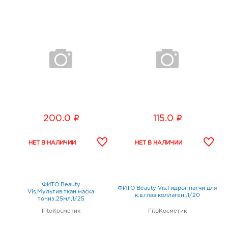
i
i
200.0
115.0
ФИТО Beauty
ФИТО Beauty Vis.Гидрог.патчи для
Vis.Мультив.ткан.маска
к.в.глаз коллаген.,1/20
тониз.25мл,1/25
FitoКосметик
FitoКосметик