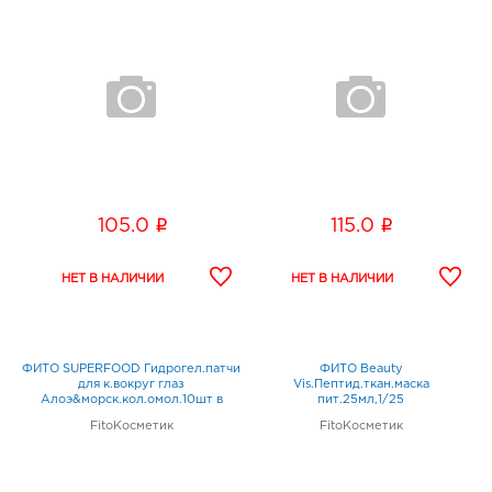
i
i
105.0
115.0
ФИТО SUPERFOOD Гидрогел.патчи
ФИТО Beauty
для к.вокруг глаз
Vis.Пептид.ткан.маска
Алоэ&морск.кол.омол.10шт в
пит.25мл,1/25
уп,1/12
FitoКосметик
FitoКосметик