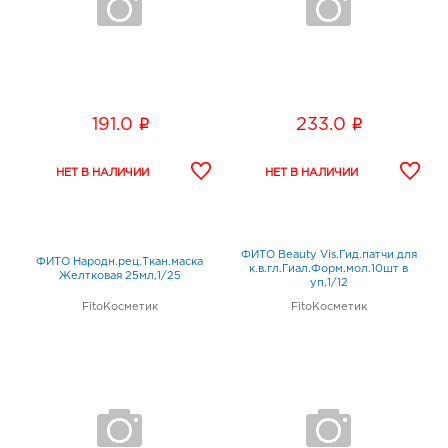
i
i
191.0
233.0
ФИТО Beauty Vis.Гид.патчи для
ФИТО Народн.рец.Ткан.маска
к.в.гл.Гиал.Форм.мол.10шт в
Желтковая 25мл,1/25
уп,1/12
FitoКосметик
FitoКосметик