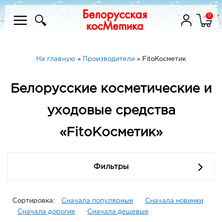
0
На главную
»
Производители
»
FitoКосметик
Белорусские косметические и
уходовые средства
«FitoКосметик»
Фильтры
Сортировка:
Сначала популярные
Сначала новинки
Сначала дорогие
Сначала дешевые