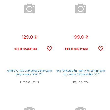
i
i
129.0
99.0
ФИТО C+Citrus Маска-увлаж.для
ФИТО Кофейн. патчи Лифтинг для
лица ткан.25мл,1/25
гл. и лица fito evolutio, 1/12
FitoКосметик
FitoКосметик