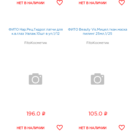
ФИТО Нар.Рец.Гидрог.патчи для
ФИТО Beauty Vis.Мицел.ткан.маска
к.в.глаз Увлаж.10шт в уп,1/12
пилинг 25мл,1/25
FitoКосметик
FitoКосметик
i
i
196.0
105.0