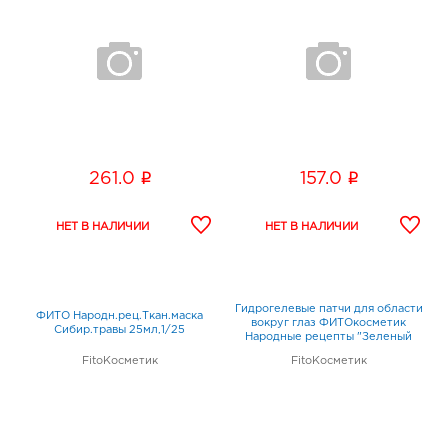
i
i
261.0
157.0
Гидрогелевые патчи для области
ФИТО Народн.рец.Ткан.маска
вокруг глаз ФИТОкосметик
Сибир.травы 25мл,1/25
Народные рецепты "Зеленый
кофе и гиалуронова
FitoКосметик
FitoКосметик