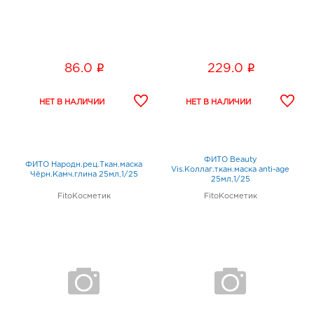
i
i
86.0
229.0
ФИТО Beauty
ФИТО Народн.рец.Ткан.маска
Vis.Коллаг.ткан.маска anti-age
Чёрн.Камч.глина 25мл,1/25
25мл,1/25
FitoКосметик
FitoКосметик