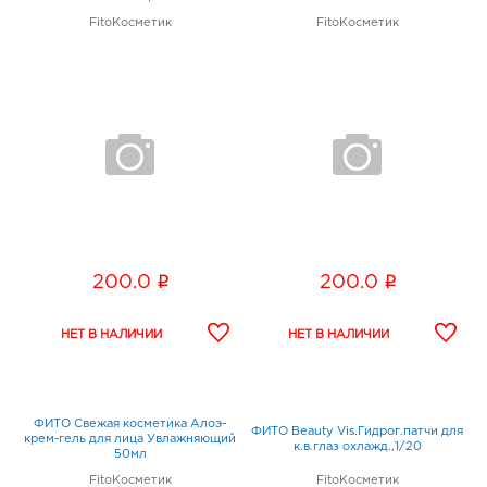
FitoКосметик
FitoКосметик
i
i
200.0
200.0
ФИТО Свежая косметика Алоэ-
ФИТО Beauty Vis.Гидрог.патчи для
крем-гель для лица Увлажняющий
к.в.глаз охлажд.,1/20
50мл
FitoКосметик
FitoКосметик