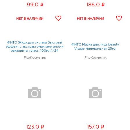
i
i
99.0
186.0
ФИТО Жидк.для сн.лака Быстрый
ФИТО Маска для лица beauty
эффект с экстрактомактами алоэ и
Visage минеральная 25мл
эвкалипта, пласт.,100мл,1/24
FitoКосметик
FitoКосметик
i
i
123.0
157.0