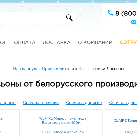
8 (800
ОГ
ОПЛАТА
ДОСТАВКА
О КОМПАНИИ
СОТРУ
На главную
»
Производители
»
Dilis
»
Тоники Лосьоны
ьоны от белорусского производит
улярные
Сначала новинки
Сначала дорогие
Сначала деш
да
*CLAIRE Мицеллярная вода
CLAIRE Тони
Балансирующая 400мл
o
Dilis
/
Collagen Active Pro
Dilis
/
C