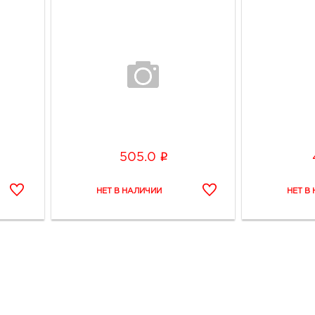
i
505.0