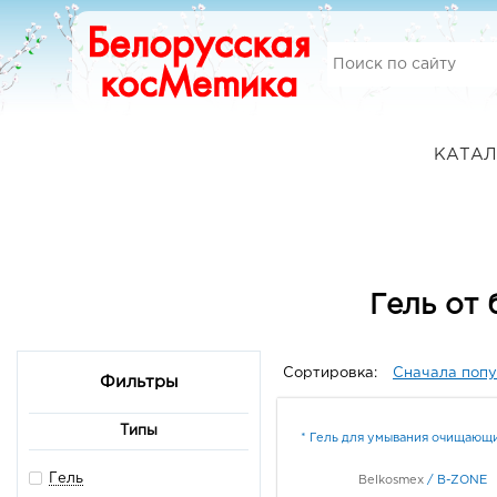
КАТАЛ
Гель от
Сортировка:
Сначала поп
Фильтры
Типы
* Гель для умывания очищающ
Гель
Belkosmex
/
B-ZONE