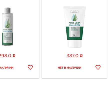
i
i
298.0
387.0