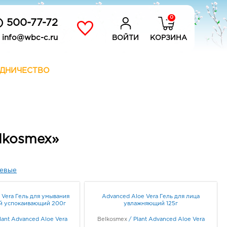
0
) 500-77-72
info@wbc-c.ru
ВОЙТИ
КОРЗИНА
ДНИЧЕСТВО
lkosmex»
евые
 Vera Гель для умывания
Advanced Aloe Vera Гель для лица
 успокаивающий 200г
увлажняющий 125г
lant Advanced Aloe Vera
Belkosmex
/
Plant Advanced Aloe Vera