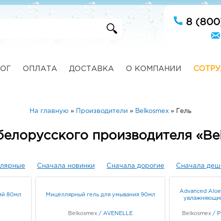
8 (800
ОГ
ОПЛАТА
ДОСТАВКА
О КОМПАНИИ
СОТРУ
На главную
»
Производители
»
Belkosmex
»
Гель
 белорусского производителя «Be
улярные
Сначала новинки
Сначала дорогие
Сначала деш
Advanced Aloe
ий 80мл
Мицеллярный гель для умывания 90мл
увлажняющий
Belkosmex
/
AVENELLE
Belkosmex
/
P