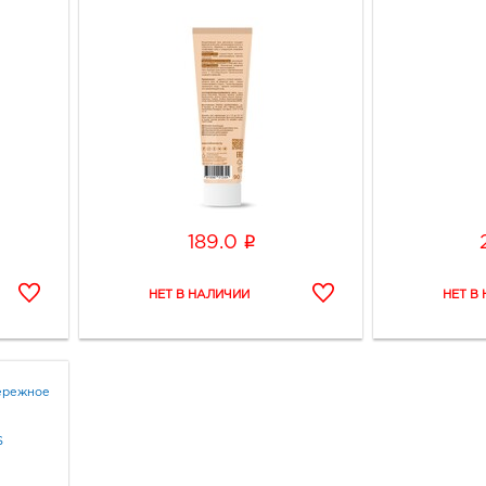
i
189.0
бережное
S