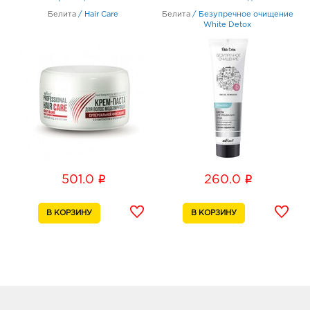
эффектом 75мл
Белита
/
Hair Care
Белита
/
Безупречное очищение
White Detox
i
i
501.0
260.0