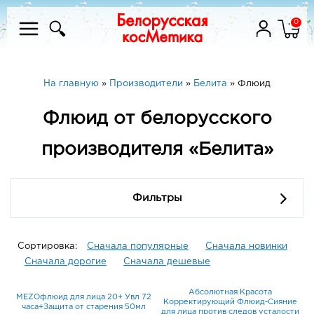
0
На главную
»
Производители
»
Белита
»
Флюид
Флюид от белорусского
производителя «Белита»
Фильтры
Сортировка:
Сначала популярные
Сначала новинки
Сначала дорогие
Сначала дешевые
Абсолютная Красота
MEZOфлюид для лица 20+ Увл 72
Корректирующий Флюид-Сияние
часа+Защита от старения 50мл
для лица против следов усталости