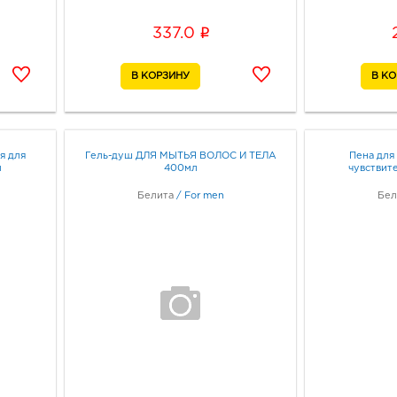
i
337.0
я для
Гель-душ ДЛЯ МЫТЬЯ ВОЛОС И ТЕЛА
Пена для 
л
400мл
чувствит
Белита
/
For men
Бел