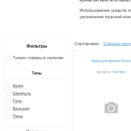
кремы активно впитывают
Использование средств э
увлажнение мужской кожи
Сортировка:
Сначала поп
Фильтры
Только товары в наличии
Крем для бритья 100мл
Белита
/
For men
Типы
Крем
Шампунь
Гель
Бальзам
Пена