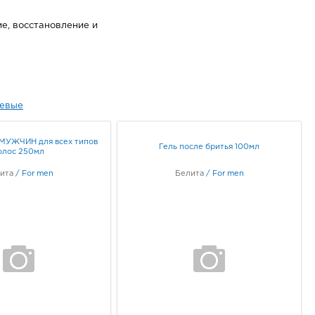
е, восстановление и
евые
МУЖЧИН для всех типов
Гель после бритья 100мл
олос 250мл
ита
/
For men
Белита
/
For men