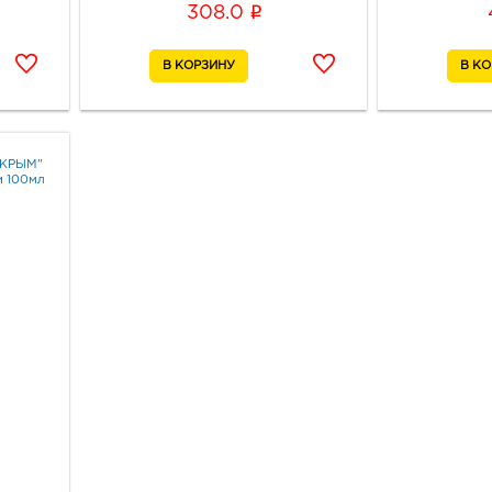
i
308.0
ОКРЫМ"
 100мл