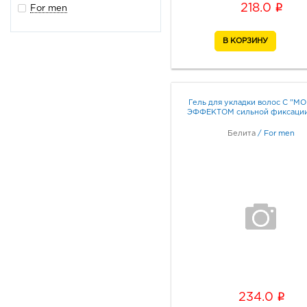
i
218.0
For men
Гель для укладки волос С "М
ЭФФЕКТОМ сильной фиксации
Белита
/
For men
i
234.0