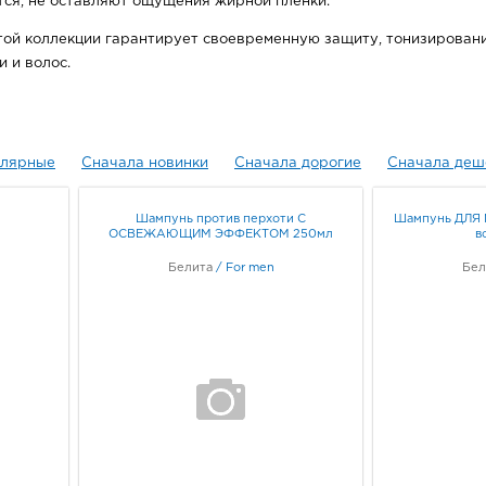
ся, не оставляют ощущения жирной плёнки.
той коллекции гарантирует своевременную защиту, тонизировани
 и волос.
улярные
Сначала новинки
Сначала дорогие
Сначала деш
Шампунь против перхоти С
Шампунь ДЛЯ 
ОСВЕЖАЮЩИМ ЭФФЕКТОМ 250мл
в
Белита
/
For men
Бел