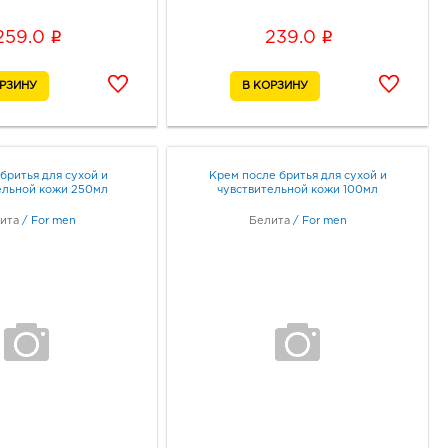
i
i
259.0
239.0
бритья для сухой и
Крем после бритья для сухой и
ельной кожи 250мл
чувствительной кожи 100мл
ита
/
For men
Белита
/
For men