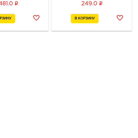
i
i
481.0
249.0