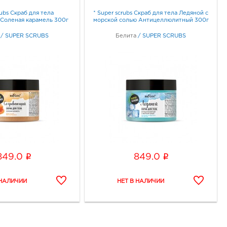
rubs Скраб для тела
* Super scrubs Скраб для тела Ледяной с
Соленая карамель 300г
морской солью Антицеллюлитный 300г
/
SUPER SCRUBS
Белита
/
SUPER SCRUBS
i
i
849.0
849.0