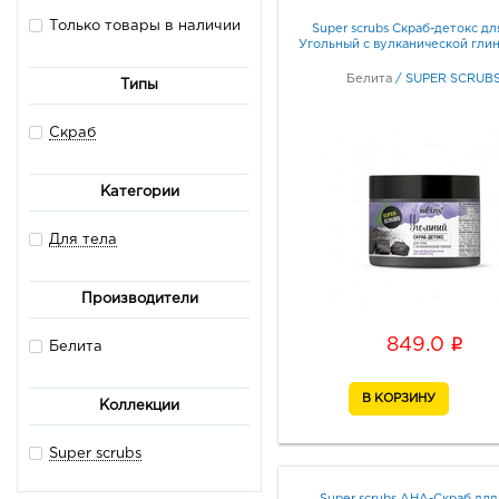
Только товары в наличии
Super scrubs Скраб-детокс дл
Угольный с вулканической гли
Белита
/
SUPER SCRUB
Типы
Скраб
Категории
Для тела
Производители
i
849.0
Белита
Коллекции
Super scrubs