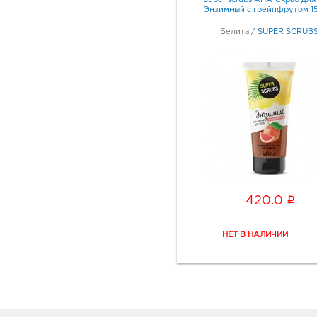
Super scrubs АНА-Скраб для
Энзимный с грейпфрутом 1
Белита
/
SUPER SCRUB
i
420.0