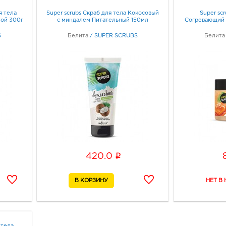
я тела
Super scrubs Скраб для тела Кокосовый
Super sc
ной 300г
с миндалем Питательный 150мл
Согревающий 
S
Белита
/
SUPER SCRUBS
Белита
i
420.0