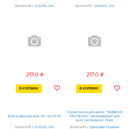
Белита-М
/
sChOOL Girl
Белита-М
/
sChOOL Girl
i
i
217.0
217.0
Спрей-блеск для волос "ЖИДКАЯ
Блеск-бальзам для губ тон 01 15г
РАСЧЕСКА" несмываемый для
всех типов волос 70мл
Белита-М
/
sChOOL Girl
Белита-М
/
Ореховая Терапия