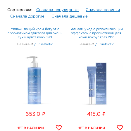
Сортировка:
Сначала популярные
Сначала новинки
Сначала дорогие
Сначала дешевые
Увлажняющий крем-йогурт с
Бальзам-уход с успокаивающим
пробиотиком для тела для очень
эффектом с пробиотиком для
сух и чувст кожи 190
кожи вокруг глаз 20г
Белита-М
/
TrueBiotic
Белита-М
/
TrueBiotic
i
i
653.0
415.0