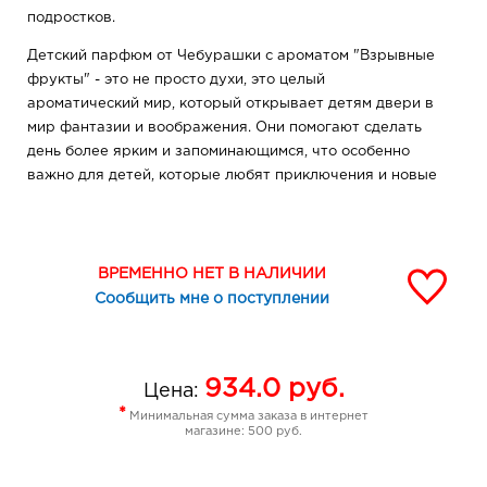
подростков.
Детский парфюм от Чебурашки с ароматом "Взрывные
фрукты" - это не просто духи, это целый
ароматический мир, который открывает детям двери в
мир фантазии и воображения. Они помогают сделать
день более ярким и запоминающимся, что особенно
важно для детей, которые любят приключения и новые
открытия.
Порадуйте своего ребенка духами со сказочным
ароматом фруктовой фантазии, которые поднимут ему
ВРЕМЕННО НЕТ В НАЛИЧИИ
настроение и сделают день более ярким и
Сообщить мне о поступлении
запоминающимся.
Детские духи Crazy Fruits - идеальный выбор для
детей, которые любят фруктовые ароматы и новые
934.0
руб.
Цена:
впечатления.
*
Минимальная сумма заказа в интернет
магазине: 500 руб.