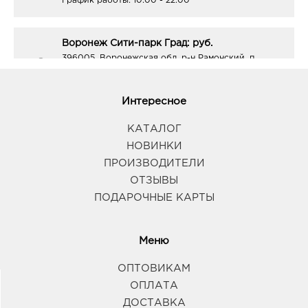
График работы:
10:00 - 22:00
Воронеж Сити-парк Град: руб.
396005, Воронежская обл, р-н Рамонский, п
Солнечный, ул Парковая, д. 3
График работы:
10:00 - 22:00
Интересное
Воронеж Атмосфера: руб.
КАТАЛОГ
394018, Воронежская обл, г Воронеж, ул
НОВИНКИ
Фридриха Энгельса, д. 64А
ПРОИЗВОДИТЕЛИ
График работы:
10:00 - 21:00
ОТЗЫВЫ
ПОДАРОЧНЫЕ КАРТЫ
Губкин Линия: руб.
309181, Белгородская обл, г Губкин, ул
Севастопольская, д. 2а
Меню
График работы:
9:00 - 20:00
ОПТОВИКАМ
ОПЛАТА
Курск МегаГРИНН: руб.
ДОСТАВКА