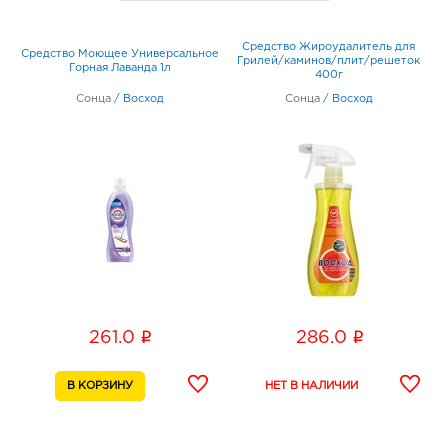
Средство Жироудалитель для
Средство Моющее Универсальное
С
Грилей/каминов/плит/решеток
Горная Лаванда 1л
400г
Сонца
/
Восход
Сонца
/
Восход
i
i
261.0
286.0