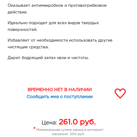
Оказывает антимикробное и противогрибковое
действие.
Идеально подходит для всех видов твердых
поверхностей.
Избавляет от необходимости использовать другие
чистящие средства.
Дарит бодрящий запах хвои и чистоты.
Для удаления особо сильных загрязнений: нанесите
неразбавленное средство на загрязнение и оставьте
на 15 минут.
ВРЕМЕННО НЕТ В НАЛИЧИИ
Протрите тряпочкой или губкой.
Сообщить мне о поступлении
Для трудновыводимых загрязнений оставьте средство
на более длительный срок или используйте повторно.
261.0
руб.
Для ежедневной уборки развести 60 мл средства в 5 л
Цена:
воды.
*
Минимальная сумма заказа в интернет
магазине: 500 руб.