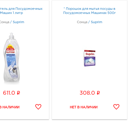
тель для Посудомоечных
* Порошок для мытья посуды в
Машин 1 литр
Посудомоечных Машинах 500г
Сонца
/
Suprim
Сонца
/
Suprim
i
i
611.0
308.0