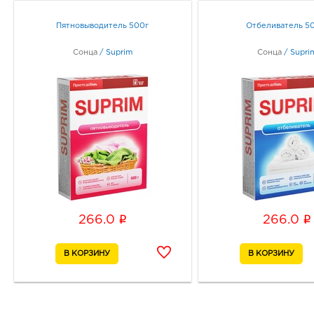
Пятновыводитель 500г
Отбеливатель 50
Сонца
/
Suprim
Сонца
/
Supri
i
i
266.0
266.0