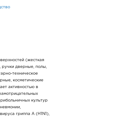
дство
оверхностей (жесткая
, ручки дверные, полы,
тарно-техническое
рные, косметические
дает активностью в
грамотрицательных
трибольничных культур
пневмонии,
вируса гриппа А (Н1N1),