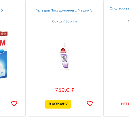
Ополаскива
0 г
Гель для Посудомоечных Машин 1л
m
Сонца
/
Suprim
i
759.0