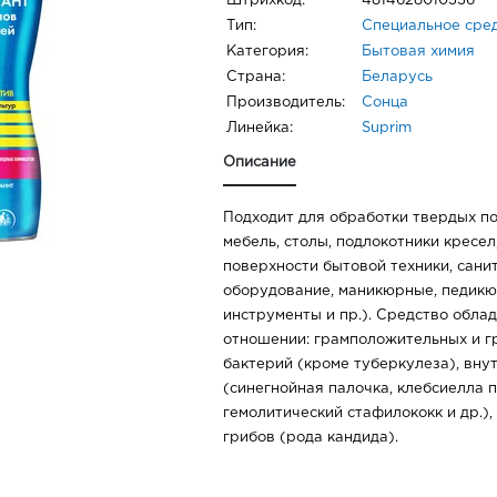
Штрихкод:
4814628010336
Тип:
Специальное сре
Категория:
Бытовая химия
Страна:
Беларусь
Производитель:
Сонца
Линейка:
Suprim
Описание
Подходит для обработки твердых п
мебель, столы, подлокотники кресел
поверхности бытовой техники, сани
оборудование, маникюрные, педикю
инструменты и пр.). Средство обла
отношении: грамположительных и 
бактерий (кроме туберкулеза), вну
(синегнойная палочка, клебсиелла 
гемолитический стафилококк и др.), 
грибов (рода кандида).