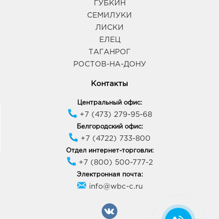
ГУБКИН
СЕМИЛУКИ
Воронеж Атмосфера: руб.
ЛИСКИ
394018, Воронежская обл, г Воронеж, ул
Фридриха Энгельса, д. 64А
ЕЛЕЦ
График работы:
10:00 - 21:00
ТАГАНРОГ
РОСТОВ-НА-ДОНУ
Воронеж Европа: руб.
Контакты
394033, Воронежская обл, г Воронеж, пр-кт
Ленинский, д. 95б
Центральный офис:
График работы:
10:00 - 21:00
+7 (473) 279-95-68
Белгородский офис:
+7 (4722) 733-800
Воронеж Аксиома: руб.
394088, Воронежская обл, г Воронеж, ул Генерала
Отдел интернет-торговли:
Лизюкова, д. 60
+7 (800) 500-777-2
График работы:
9:00 - 21:00
Электронная почта:
info@wbc-c.ru
Губкин Линия: руб.
309181, Белгородская обл, г Губкин, ул
Севастопольская, д. 2а