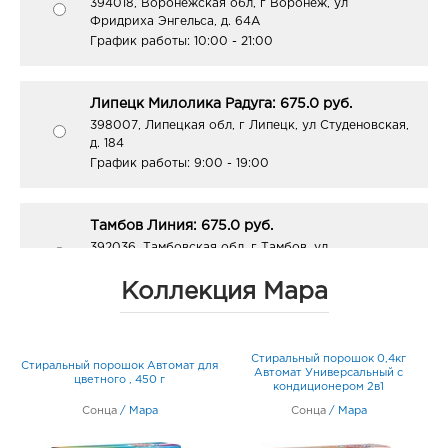
394018, Воронежская обл, г Воронеж, ул
Фридриха Энгельса, д. 64А
График работы:
10:00 - 21:00
Липецк Милолика Радуга: 675.0 руб.
398007, Липецкая обл, г Липецк, ул Студеновская,
д. 184
График работы:
9:00 - 19:00
Тамбов Линия: 675.0 руб.
392036, Тамбовская обл, г Тамбов, ул
Пролетарская, д. 172/38
График работы:
9:00 - 20:00
Коллекция Мара
Стиральный порошок 0,4кг
Стиральный порошок Автомат для
Автомат Универсальный с
цветного , 450 г
кондиционером 2в1
Сонца
/
Мара
Сонца
/
Мара