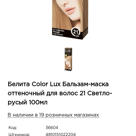
Белита Color Lux Бальзам-маска
оттеночный для волос 21 Светло-
русый 100мл
В наличии в 19 розничных магазинах
Код:
36604
Штрихкод:
4810151022204