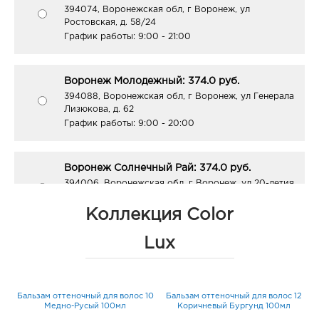
394074, Воронежская обл, г Воронеж, ул
Ростовская, д. 58/24
График работы:
9:00 - 21:00
Воронеж Молодежный: 374.0 руб.
394088, Воронежская обл, г Воронеж, ул Генерала
Лизюкова, д. 62
График работы:
9:00 - 20:00
Воронеж Солнечный Рай: 374.0 руб.
394006, Воронежская обл, г Воронеж, ул 20-летия
Октября, д. 90
График работы:
10:00 - 21:00
Коллекция Color
Lux
Воронеж Галерея Чижова: 374.0 руб.
394018, Воронежская обл, г Воронеж, ул
Кольцовская, д. 35
03
Бальзам оттеночный для волос 10
Бальзам оттеночный для волос 12
График работы:
10:00 - 22:00
Медно-Русый 100мл
Коричневый Бургунд 100мл
в