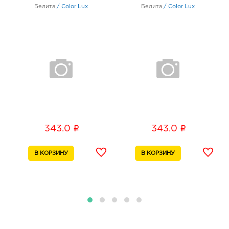
Белита
/
Color Lux
Белита
/
Color Lux
Воронеж Пятерочка Придонской: 374.0 руб.
394040, Воронежская обл, г Воронеж, ул 232
Стрелковой дивизии, д. 33
График работы:
9:00 - 20:00
Курск Перекресток: 374.0 руб.
305035, Курская обл, г Курск, ул Дзержинского, д.
99А
График работы:
9:00 - 20:00
i
i
343.0
343.0
Курск Европа-55: 374.0 руб.
305004, Курская обл, г Курск, ул Карла Маркса, д.
6
График работы:
10:00 - 22:00
Курск Европа-50: 374.0 руб.
305004, Курская обл, г Курск, ул Карла Маркса,
зд. 10