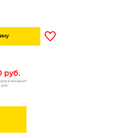
ияющий цвет волос без
ее стойкого цвета,
раски до 50 мин.
ину
0
руб.
аза в интернет
 руб.