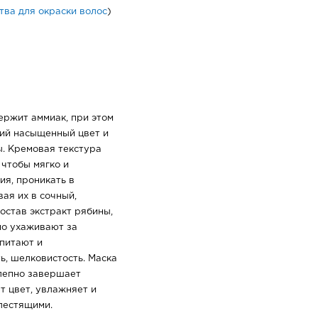
тва для окраски волос
)
держит аммиак, при этом
кий насыщенный цвет и
. Кремовая текстура
 чтобы мягко и
ия, проникать в
ая их в сочный,
остав экстракт рябины,
но ухаживают за
 питают и
ь, шелковистость. Маска
олепно завершает
т цвет, увлажняет и
блестящими.