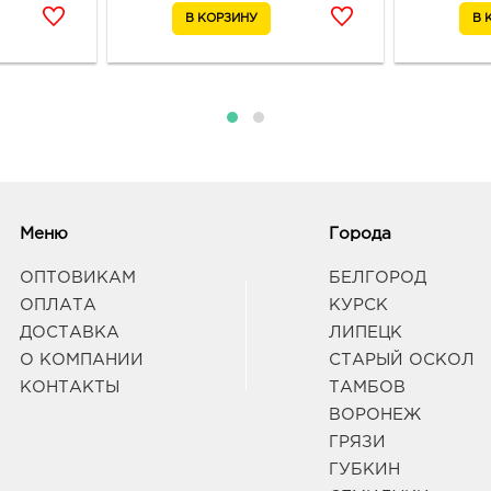
рыно
3080
Белг
д. 93
Граф
Вор
244.
3940
Меню
Города
Воро
Граф
ОПТОВИКАМ
БЕЛГОРОД
ОПЛАТА
КУРСК
Вор
ДОСТАВКА
ЛИПЕЦК
244.
О КОМПАНИИ
СТАРЫЙ ОСКОЛ
3940
КОНТАКТЫ
ТАМБОВ
Воро
ВОРОНЕЖ
Граф
ГРЯЗИ
ГУБКИН
Воро