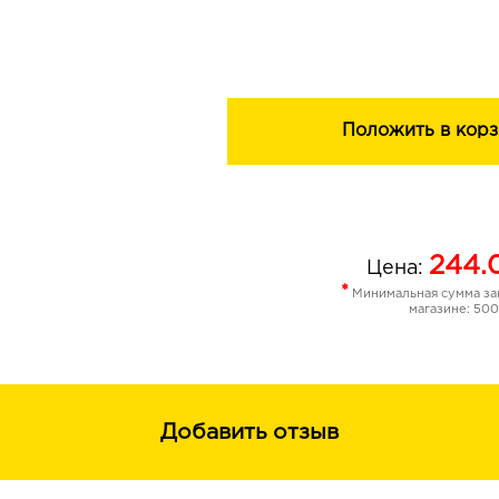
РЕЗУЛЬТАТ: стойкий насыщенный с
седины.
РЕКОМЕНДАЦИЯ: Для получения бол
рекомендованное время выдержки к
Положить в корз
244.
Цена:
*
Минимальная сумма зак
магазине: 500
Добавить отзыв