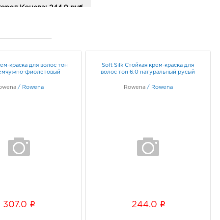
ород Конева: 244.0 руб.
36, Белгородская обл, г
род, ул Конева, д. 2
ик работы:
9:00 - 18:00
ем-краска для волос тон
Soft Silk Стойкая крем-краска для
ород Маяк: 244.0 руб.
Жемчужно-фиолетовый
волос тон 6.0 натуральный русый
09, Белгородская обл, г
ород, ул 50-летия
owena
/
Rowena
Rowena
/
Rowena
ородской области, д. 11
ик работы:
9:00 - 20:00
ород ост-ка Стадион:
0 руб.
09, Белгородская обл, г
ород, пр-кт
ельницкого, соор. 50б
ик работы:
9:00 - 20:00
i
i
307.0
244.0
город Центральный