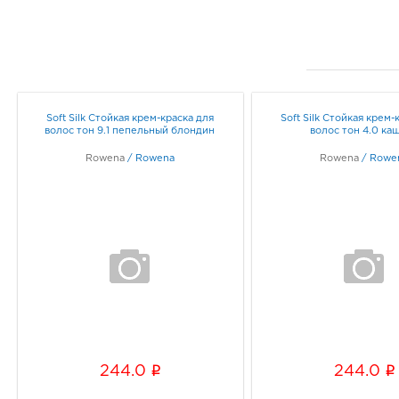
Soft Silk Стойкая крем-краска для
Soft Silk Стойкая крем-
волос тон 9.1 пепельный блондин
волос тон 4.0 ка
Rowena
/
Rowena
Rowena
/
Rowe
i
i
244.0
244.0