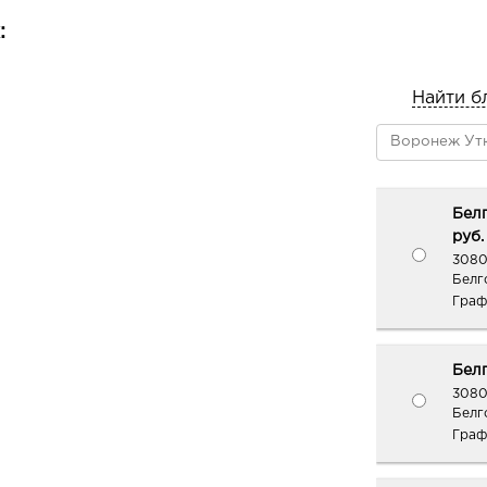
:
Найти б
Белг
руб.
3080
Белг
Граф
Белг
3080
Белг
Граф