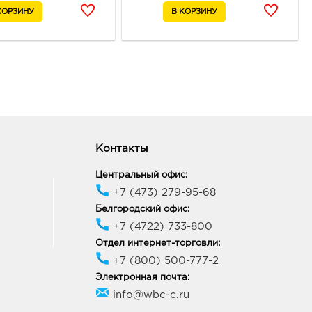
к: 244.0 руб.
09, Белгородская обл, г
ород, пр-кт Белгородский,
ик работы:
9:00 - 21:00
онеж Линия Остужева:
0 руб.
42, Воронежская обл, г
Контакты
неж, ул Переверткина, д. 7
ик работы:
9:00 - 20:00
Центральный офис:
+7 (473) 279-95-68
онеж Линия Северный:
Белгородский офис:
0 руб.
+7 (4722) 733-800
77, Воронежская обл, г
Отдел интернет-торговли:
неж, б-р Победы, д. 38
+7 (800) 500-777-2
ик работы:
9:00 - 20:00
Электронная почта:
info@wbc-c.ru
неж Окей: 244.0 руб.