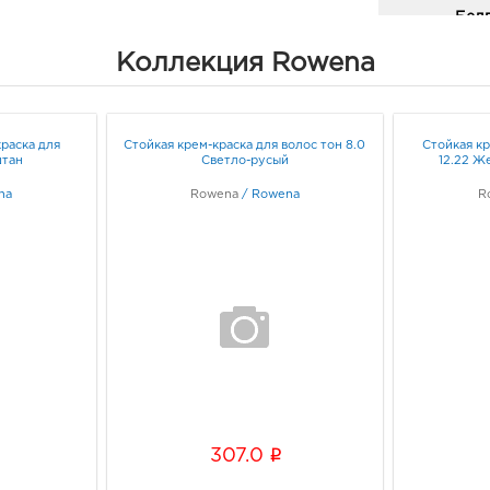
Белг
3080
Коллекция Rowena
Белго
Граф
краска для
Стойкая крем-краска для волос тон 8.0
Стойкая кр
Белг
штан
Светло-русый
12.22 
3080
na
Rowena
/
Rowena
Белг
R
Белг
Граф
Белг
244.
3080
Белг
Б.Хм
Граф
i
307.0
Бел