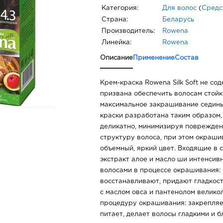
Категория:
Для волос
(
Средс
Страна:
Беларусь
Производитель:
Rowena
Линейка:
Rowena
Описание
Применение
Состав
Крем-краска Rowena Silk Soft не со
призвана обеспечить волосам стой
максимальное закрашивание седины
краски разработана таким образом,
деликатно, минимизируя поврежден
структуру волоса, при этом окрашив
объемный, яркий цвет. Входящие в с
экстракт алое и масло ши интенсив
волосами в процессе окрашивания:
восстанавливают, придают гладкост
с маслом овса и пантенолом велик
процедуру окрашивания: закрепляе
питает, делает волосы гладкими и 