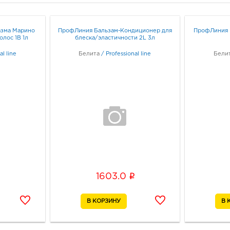
Воро
174П
Граф
зма Марино
ПрофЛиния Бальзам-Кондиционер для
ПрофЛиния 
олос 1B 1л
блеска/эластичности 2L 3л
Вор
al line
Белита
/
Professional line
Бели
672.
3940
г Во
Дом 
Граф
Вор
672.
3940
Воро
i
1603.0
д. 90
Граф
Воро
3940