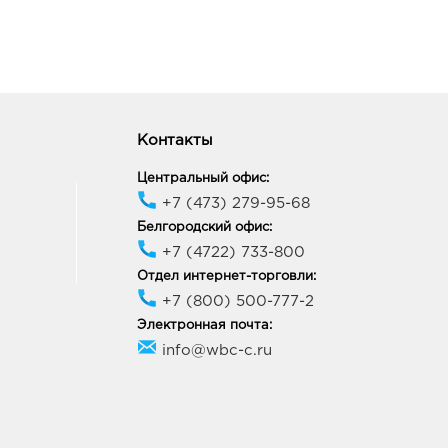
неж, пр-кт Ленинский, д.
ик работы:
10:00 - 21:00
онеж Аксиома: 672.0
Контакты
88, Воронежская обл, г
Центральный офис:
неж, ул Генерала
кова, д. 60
+7 (473) 279-95-68
ик работы:
9:00 - 21:00
Белгородский офис:
+7 (4722) 733-800
Отдел интернет-торговли:
ск МегаГРИНН: 672.0
+7 (800) 500-777-2
29, Курская обл, г Курск,
Электронная почта:
арла Маркса, двлд. 68
info@wbc-c.ru
ик работы:
10:00 - 22:00
к Европа-20: 672.0 руб.
40, Курская область, г