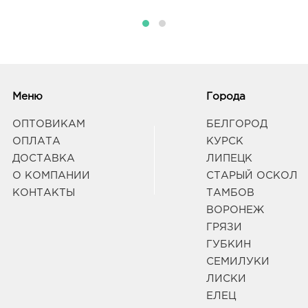
Воро
95б
Граф
Вор
руб.
Меню
Города
3940
Воро
ОПТОВИКАМ
БЕЛГОРОД
Лизю
ОПЛАТА
КУРСК
Граф
ДОСТАВКА
ЛИПЕЦК
О КОМПАНИИ
СТАРЫЙ ОСКОЛ
КОНТАКТЫ
ТАМБОВ
Кур
руб.
ВОРОНЕЖ
3050
ГРЯЗИ
ул К
ГУБКИН
Граф
СЕМИЛУКИ
ЛИСКИ
Курс
ЕЛЕЦ
3050