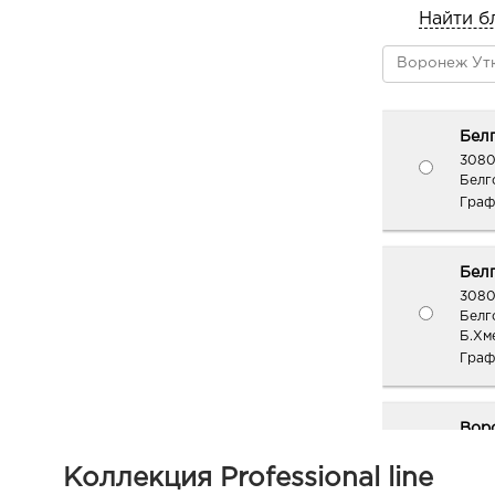
Найти б
Белг
3080
Белго
Граф
Белг
3080
Белг
Б.Хм
Граф
Вор
руб.
Коллекция Professional line
3940