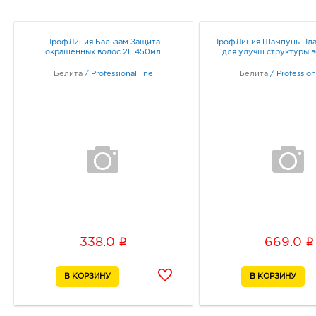
ПрофЛиния Бальзам Защита
ПрофЛиния Шампунь Пла
окрашенных волос 2Е 450мл
для улучш структуры в
Белита
/
Professional line
Белита
/
Profession
i
i
338.0
669.0