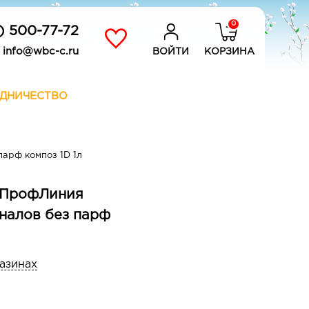
0
) 500-77-72
info@wbc-c.ru
ВОЙТИ
КОРЗИНА
ДНИЧЕСТВО
арф композ 1D 1л
ne ПрофЛиния
налов без парф
газинах