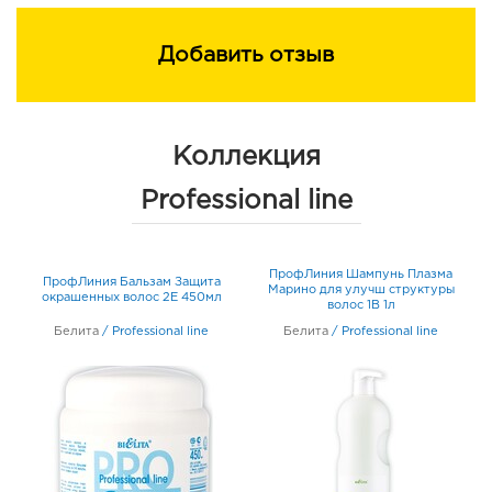
Добавить отзыв
Коллекция
Professional line
ПрофЛиния Шампунь Плазма
ПрофЛиния Бальзам Защита
П
F
Марино для улучш структуры
окрашенных волос 2Е 450мл
волос 1B 1л
Белита
/
Professional line
Белита
/
Professional line