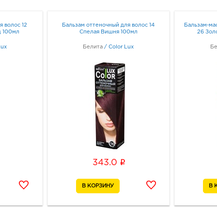
Воро
Лизю
я волос 12
Бальзам оттеночный для волос 14
Бальзам-ма
Граф
д 100мл
Спелая Вишня 100мл
26 Зол
Lux
Белита
/
Color Lux
Бе
Вор
343.
3940
Воро
д. 90
Граф
Вор
руб.
3940
i
343.0
Воро
3А
Граф
Курс