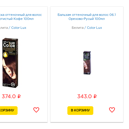
неж, ул Генерала
кова, д. 62
ска оттеночный для волос
Бальзам оттеночный для волос 06.1
ик работы:
9:00 - 20:00
отистый Кофе 100мл
Орехово-Русый 100мл
лита
/
Color Lux
Белита
/
Color Lux
онеж Солнечный Рай:
0 руб.
06, Воронежская обл, г
неж, ул 20-летия Октября,
ик работы:
10:00 - 21:00
онеж Юго-Запад: 343.0
65, Воронежская обл, г
i
i
374.0
343.0
неж, пр-кт Патриотов, д.
ик работы:
9:00 - 21:00
к Европа-40: 343.0