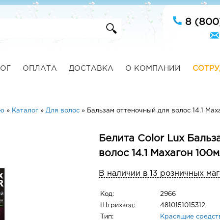
8 (800
ОГ
ОПЛАТА
ДОСТАВКА
О КОМПАНИИ
СОТРУ
ую
»
Каталог
»
Для волос
»
Бальзам оттеночный для волос 14.1 Мах
Белита Color Lux Бальз
волос 14.1 Махагон 100
В наличии в 13 розничных ма
Код:
2966
Штрихкод:
4810151015312
Тип:
Красящие средст