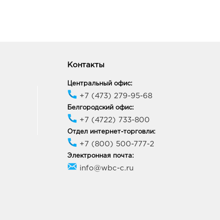
40, Курская обл, г Курск,
уденческая, зд. 1
ик работы:
10:00 - 22:00
Контакты
к Европа-20: 343.0 руб.
40, Курская область, г
Центральный офис:
к, пр-кт Дружбы, д. 9А
+7 (473) 279-95-68
ик работы:
9:00 - 21:00
Белгородский офис:
+7 (4722) 733-800
к Европа-55: 343.0 руб.
Отдел интернет-торговли:
04, Курская обл, г Курск,
+7 (800) 500-777-2
арла Маркса, д. 6
Электронная почта:
ик работы:
10:00 - 22:00
info@wbc-c.ru
ецк Милолика Радуга:
0 руб.
07, Липецкая обл, г
к, ул Студеновская, д. 184