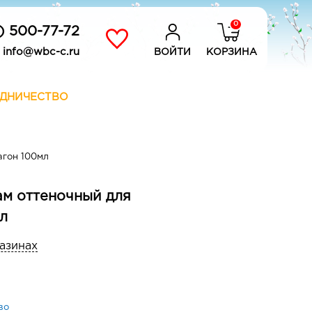
0
) 500-77-72
info@wbc-c.ru
ВОЙТИ
КОРЗИНА
ДНИЧЕСТВО
агон 100мл
ам оттеночный для
мл
газинах
во