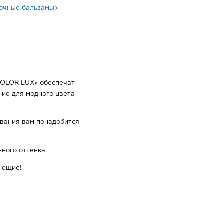
очные бальзамы
)
COLOR LUX» обеспечат
ие для модного цвета
вания вам понадобится
ного оттенка.
ающие!