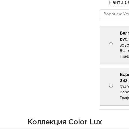
Найти б
Белг
руб.
3080
Белг
Граф
Вор
343.
3940
Воро
Граф
Вор
Коллекция Color Lux
343.
3940