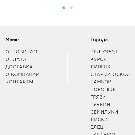
руб.
3050
ул Ст
Граф
Меню
Города
Курс
3050
ОПТОВИКАМ
БЕЛГОРОД
Курс
ОПЛАТА
КУРСК
Граф
ДОСТАВКА
ЛИПЕЦК
О КОМПАНИИ
СТАРЫЙ ОСКОЛ
Курс
КОНТАКТЫ
ТАМБОВ
3050
ВОРОНЕЖ
ул К
Граф
ГРЯЗИ
ГУБКИН
СЕМИЛУКИ
Лип
ЛИСКИ
343.
ЕЛЕЦ
3980
Липец
ТАГАНРОГ