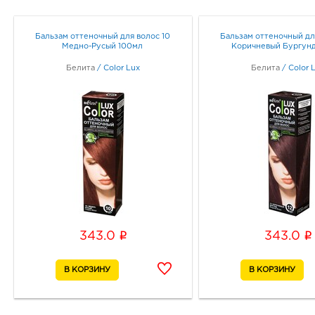
Бальзам оттеночный для волос 10
Бальзам оттеночный дл
Медно-Русый 100мл
Коричневый Бургун
Белита
/
Color Lux
Белита
/
Color 
i
i
343.0
343.0