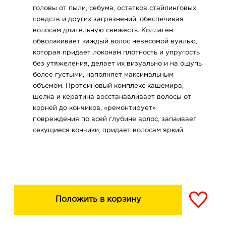
головы от пыли, себума, остатков стайлинговых
средств и других загрязнений, обеспечивая
волосам длительную свежесть. Коллаген
обволакивает каждый волос невесомой вуалью,
которая придает локонам плотность и упругость
без утяжеления, делает их визуально и на ощупь
более густыми, наполняет максимальным
объемом. Протеиновый комплекс кашемира,
шелка и кератина восстанавливает волосы от
корней до кончиков, «ремонтирует»
повреждения по всей глубине волос, запаивает
секущиеся кончики, придает волосам яркий
глянцевый блеск. Результат: заметно более
густые, плотные, ухоженные волосы,
наполненные роскошным объемом, который
держится невероятно долго.
Положить в корзину