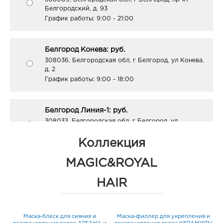
Белгородский, д. 93
График работы:
9:00 - 21:00
Белгород Конева: руб.
308036, Белгородская обл, г Белгород, ул Конева,
д. 2
График работы:
9:00 - 18:00
Белгород Линия-1: руб.
308033, Белгородская обл, г Белгород, ул
Королева, д. 9а
График работы:
10:00 - 21:00
Коллекция
MAGIC&ROYAL
Белгород ГРИНН: руб.
HAIR
308010, Белгородская обл, г Белгород, пр-кт
Б.Хмельницкого, д. 137т
График работы:
10:00 - 21:00
Маска-блеск для сияния и
Маска-филлер для укрепления и