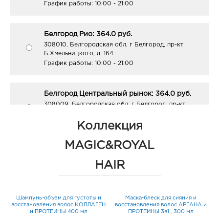
График работы:
10:00 - 21:00
Белгород Рио: 364.0 руб.
308010, Белгородская обл, г Белгород, пр-кт
Б.Хмельницкого, д. 164
График работы:
10:00 - 21:00
Белгород Центральный рынок: 364.0 руб.
308009, Белгородская обл, г Белгород, пр-кт
Белгородский, д. 93
График работы:
9:00 - 21:00
Коллекция
MAGIC&ROYAL
Белгород ост-ка Стадион: 364.0 руб.
HAIR
308009, Белгородская обл, г Белгород, пр-кт
Б.Хмельницкого, соор. 50б
График работы:
9:00 - 20:00
ия
Шампунь-объем для густоты и
Маска-блеск для сияния и
восстановления волос КОЛЛАГЕН
восстановления волос АРГАНА и
мл
и ПРОТЕИНЫ 400 мл
ПРОТЕИНЫ 3в1 , 300 мл
Белгород ГРИНН: 364.0 руб.