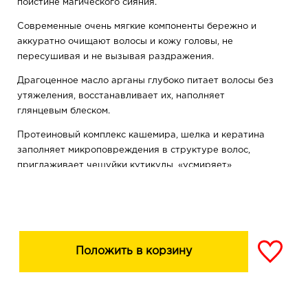
поистине магического сияния.
Современные очень мягкие компоненты бережно и
аккуратно очищают волосы и кожу головы, не
пересушивая и не вызывая раздражения.
Драгоценное масло арганы глубоко питает волосы без
утяжеления, восстанавливает их, наполняет
глянцевым блеском.
Протеиновый комплекс кашемира, шелка и кератина
заполняет микроповреждения в структуре волос,
приглаживает чешуйки кутикулы, «усмиряет»
непослушные завитки, делает волосы гладкими,
упругими, эластичными и сияющими.
Инновационный GLOSSING-комплекс мгновенно
обеспечивает эффект ламинирования: создает на
поверхности локонов зеркальное отражающее
Положить в корзину
покрытие для невероятного переливающегося блеска
и шелковистости волос.
Результат: роскошно гладкие, послушные, ухоженные