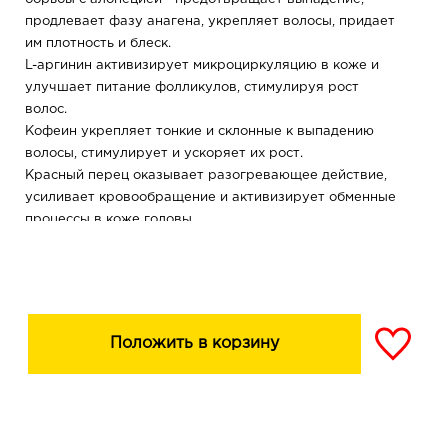
продлевает фазу анагена, укрепляет волосы, придает
им плотность и блеск.
L-аргинин активизирует микроциркуляцию в коже и
улучшает питание фолликулов, стимулируя рост
волос.
Кофеин укрепляет тонкие и склонные к выпадению
волосы, стимулирует и ускоряет их рост.
Красный перец оказывает разогревающее действие,
усиливает кровообращение и активизирует обменные
процессы в коже головы.
Результат: обменные процессы у корней
активизируются, фолликулы насыщаются целебными
веществами, происходит укрепление и оздоровление
волос.
Положить в корзину
Максимальный результат достигается при комплексном
применении всех средств линии. Эффект
накапливается и сохраняется надолго.