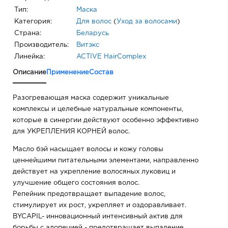
Тип:
Маска
Категория:
Для волос
(
Уход за волосами
)
Страна:
Беларусь
Производитель:
Витэкс
Линейка:
ACTIVE HairComplex
Описание
Применение
Состав
Разогревающая маска содержит уникальные
комплексы и целебные натуральные компоненты,
которые в синергии действуют особенно эффективно
для УКРЕПЛЕНИЯ КОРНЕЙ волос.
Масло бэй насыщает волосы и кожу головы
ценнейшими питательными элементами, направленно
действует на укрепление волосяных луковиц и
улучшение общего состояния волос.
Репейник предотвращает выпадение волос,
стимулирует их рост, укрепляет и оздоравливает.
BYCAPIL- инновационный интенсивный актив для
борьбы с алопецией - предотвращает выпадение,