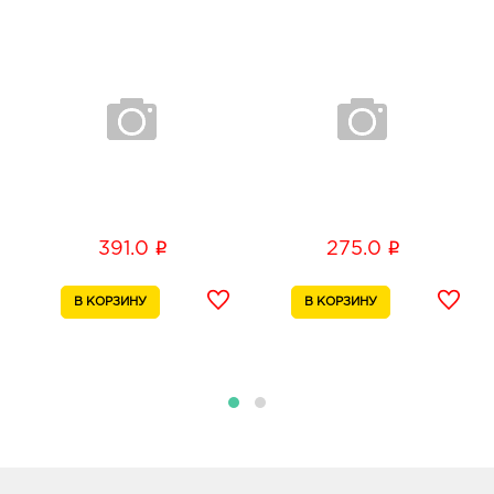
Б.Хмельницкого, д. 164
График работы:
10:00 - 21:00
Воронеж Юго-Запад: руб.
394065, Воронежская обл, г Воронеж, пр-кт
Патриотов, д. 3А
График работы:
9:00 - 21:00
Воронеж Максимир: руб.
i
i
391.0
275.0
394033, Воронежская обл, г Воронеж, пр-кт
Ленинский, д. 174П
График работы:
10:00 - 22:00
Воронеж Окей: руб.
394068, Воронежская обл, г Воронеж, ул
Шишкова, д. 72
График работы:
10:00 - 21:00