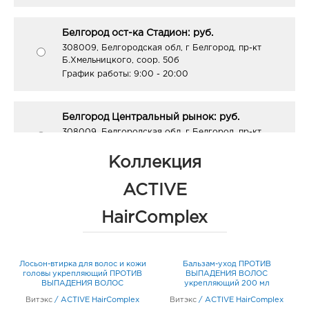
Белгород ост-ка Стадион: руб.
308009, Белгородская обл, г Белгород, пр-кт
Б.Хмельницкого, соор. 50б
График работы:
9:00 - 20:00
Белгород Центральный рынок: руб.
308009, Белгородская обл, г Белгород, пр-кт
Белгородский, д. 93
График работы:
9:00 - 21:00
Коллекция
ACTIVE
Белгород Конева: руб.
HairComplex
308036, Белгородская обл, г Белгород, ул Конева,
д. 2
График работы:
9:00 - 18:00
Лосьон-втирка для волос и кожи
Бальзам-уход ПРОТИВ
головы укрепляющий ПРОТИВ
ВЫПАДЕНИЯ ВОЛОС
ВЫПАДЕНИЯ ВОЛОС
укрепляющий 200 мл
Белгород Рио: руб.
несмываемый 80 мл
Витэкс
/
ACTIVE HairComplex
308010, Белгородская обл, г Белгород, пр-кт
Витэкс
/
ACTIVE HairComplex