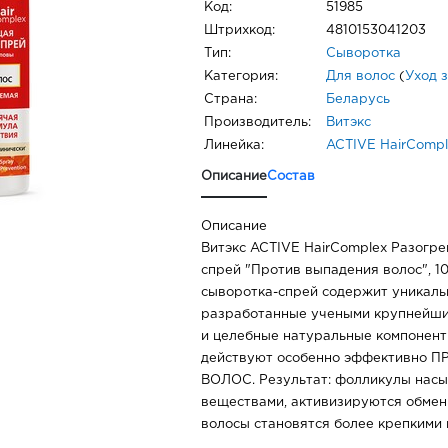
Код:
51985
Штрихкод:
4810153041203
Тип:
Сыворотка
Категория:
Для волос
(
Уход 
Страна:
Беларусь
Производитель:
Витэкс
Линейка:
ACTIVE HairCompl
Описание
Состав
Описание
Витэкс ACTIVE HairComplex Разогр
спрей "Против выпадения волос", 1
сыворотка-спрей содержит уникаль
разработанные учеными крупнейши
и целебные натуральные компонент
действуют особенно эффективно
ВОЛОС. Результат: фолликулы нас
веществами, активизируются обмен
волосы становятся более крепкими 