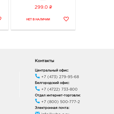
ик работы:
10:00 - 21:00
i
299.0
неж Европа: руб.
33, Воронежская обл, г
неж, пр-кт Ленинский, д.
ик работы:
10:00 - 21:00
онеж Атмосфера: руб.
18, Воронежская обл, г
Контакты
неж, ул Фридриха
ьса, д. 64А
Центральный офис:
ик работы:
10:00 - 21:00
+7 (473) 279-95-68
Белгородский офис:
+7 (4722) 733-800
онеж Максимир: руб.
33, Воронежская обл, г
Отдел интернет-торговли:
неж, пр-кт Ленинский, д.
+7 (800) 500-777-2
Электронная почта:
ик работы:
10:00 - 22:00