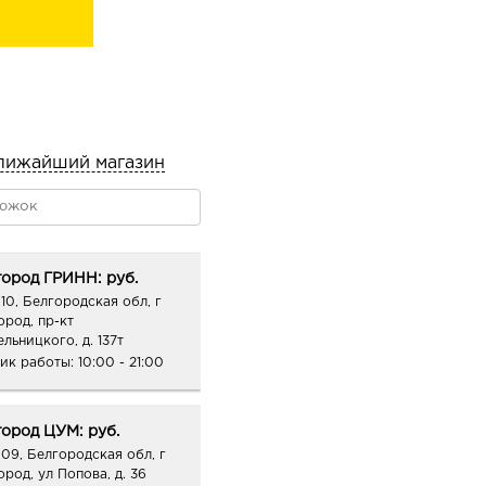
ю кожу головы в течение
проблемным зонам. Не
ерез день. Максимальный
ом использовании не
 достаточно
лю. Подходит для
лижайший магазин
попадания в глаза!
ород ГРИНН: руб.
10, Белгородская обл, г
ород, пр-кт
льницкого, д. 137т
ик работы:
10:00 - 21:00
ород ЦУМ: руб.
09, Белгородская обл, г
ород, ул Попова, д. 36