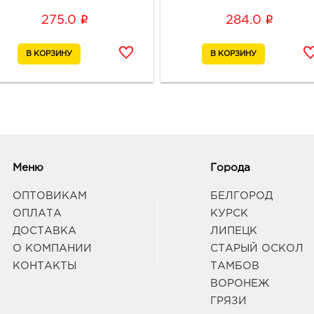
Граф
i
i
275.0
284.0
Воро
3940
Воро
95б
Граф
Вор
3940
Меню
Города
Воро
Энгел
ОПТОВИКАМ
БЕЛГОРОД
Граф
ОПЛАТА
КУРСК
ДОСТАВКА
ЛИПЕЦК
Вор
О КОМПАНИИ
СТАРЫЙ ОСКОЛ
3940
КОНТАКТЫ
ТАМБОВ
Воро
ВОРОНЕЖ
174П
ГРЯЗИ
Граф