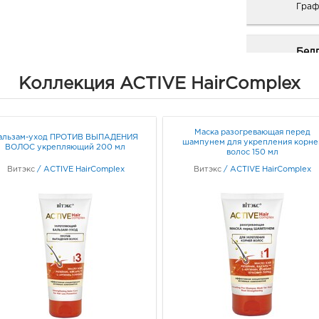
Граф
Бел
рыно
Коллекция ACTIVE HairComplex
3080
Белг
д. 93
Граф
Маска разогревающая перед
альзам-уход ПРОТИВ ВЫПАДЕНИЯ
шампунем для укрепления корне
ВОЛОС укрепляющий 200 мл
волос 150 мл
Белг
Витэкс
/
ACTIVE HairComplex
Витэкс
/
ACTIVE HairComplex
3080
Белг
Граф
Вор
руб.
3940
Воро
д. 90