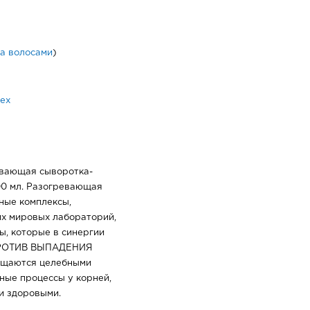
за волосами
)
ex
евающая сыворотка-
00 мл. Разогревающая
ные комплексы,
х мировых лабораторий,
ы, которые в синергии
 ПРОТИВ ВЫПАДЕНИЯ
ыщаются целебными
ные процессы у корней,
и здоровыми.