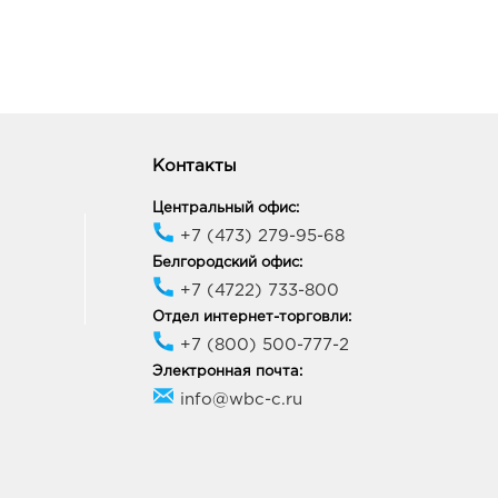
ик работы:
10:00 - 22:00
онеж Максимир: руб.
33, Воронежская обл, г
неж, пр-кт Ленинский, д.
Контакты
ик работы:
10:00 - 22:00
Центральный офис:
+7 (473) 279-95-68
неж Окей: руб.
Белгородский офис:
68, Воронежская обл, г
+7 (4722) 733-800
неж, ул Шишкова, д. 72
Отдел интернет-торговли:
ик работы:
10:00 - 21:00
+7 (800) 500-777-2
Электронная почта:
онеж Тенистый: руб.
info@wbc-c.ru
70, Воронежская обл, г
неж, ул Тепличная, д. 4а
ик работы:
9:00 - 21:00