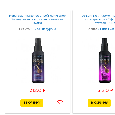
Керапластика волос Спрей-Ламинатор
Объёмные и Ухоженны
Запечатывание волос несмываемый
Booster для волос Эф
150мл
густота 150м
Белита
/
Сила Гиалурона
Белита
/
Сила Гиа
i
i
312.0
312.0