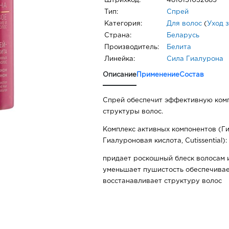
Штрихкод:
4810151032685
Тип:
Спрей
Категория:
Для волос
(
Уход 
Страна:
Беларусь
Производитель:
Белита
Линейка:
Сила Гиалурона
Описание
Применение
Состав
Спрей обеспечит эффективную ком
структуры волос.
Комплекс активных компонентов (Г
Гиалуроновая кислота, Cutissential):
придает роскошный блеск волосам 
уменьшает пушистость обеспечива
восстанавливает структуру волос