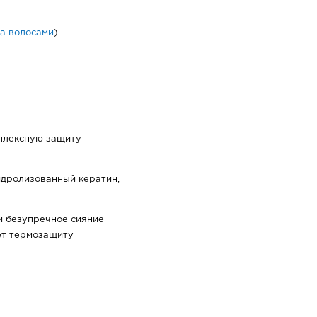
за волосами
)
плексную защиту
идролизованный кератин,
и безупречное сияние
ет термозащиту