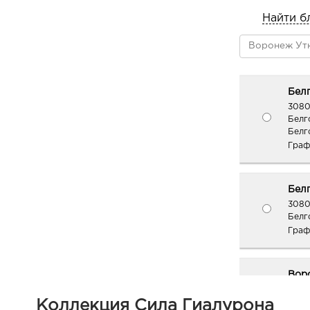
Найти б
Белг
3080
Белг
Белг
Граф
Белг
3080
Белг
Граф
Вор
руб.
Коллекция Сила Гиалурона
3940