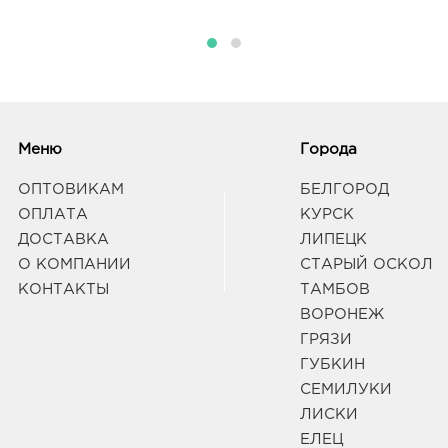
129/1
Граф
Вор
3940
Воро
174П
Меню
Города
Граф
ОПТОВИКАМ
БЕЛГОРОД
ОПЛАТА
КУРСК
Воро
ДОСТАВКА
ЛИПЕЦК
3940
О КОМПАНИИ
СТАРЫЙ ОСКОЛ
Воро
КОНТАКТЫ
ТАМБОВ
Граф
ВОРОНЕЖ
ГРЯЗИ
Вор
ГУБКИН
3940
СЕМИЛУКИ
Воро
Граф
ЛИСКИ
ЕЛЕЦ