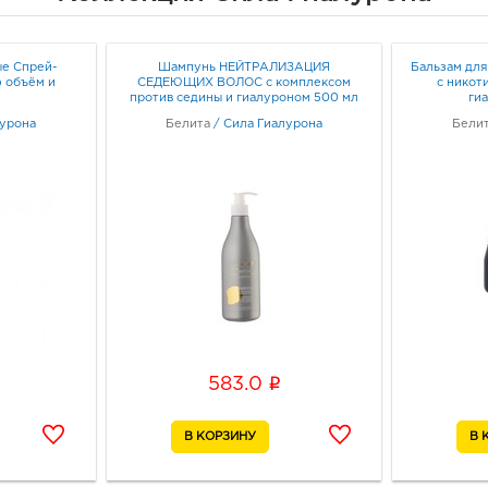
Воро
58/2
Граф
е Спрей-
Шампунь НЕЙТРАЛИЗАЦИЯ
Бальзам для
ф объём и
СЕДЕЮЩИХ ВОЛОС с комплексом
с никот
л
против седины и гиалуроном 500 мл
ги
Вор
лурона
Белита
/
Сила Гиалурона
Бели
Янва
3940
Воро
Граф
Вор
3940
Воро
3А
Граф
i
583.0
Вор
3940
Воро