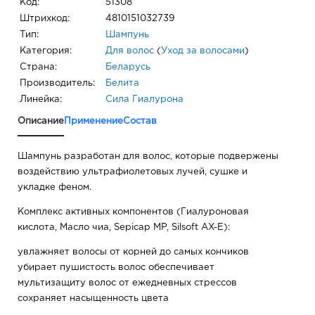
Код:
51308
Штрихкод:
4810151032739
Тип:
Шампунь
Категория:
Для волос
(
Уход за волосами
)
Страна:
Беларусь
Производитель:
Белита
Линейка:
Сила Гиалурона
Описание
Применение
Состав
Шампунь разработан для волос, которые подвержены
воздействию ультрафиолетовых лучей, сушке и
укладке феном.
Комплекс активных компонентов (Гиалуроновая
кислота, Масло чиа, Sepicap MP, Silsoft AX-Е):
увлажняет волосы от корней до самых кончиков
убирает пушистость волос обеспечивает
мультизащиту волос от ежедневных стрессов
сохраняет насыщенность цвета