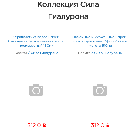
График работы:
10:00 - 22:00
Коллекция Сила
Гиалурона
Таганрог Лето: руб.
347933, Ростовская область, г.о. город Таганрог, г
Таганрог, ул Сызранова, Здание 11
Керапластика волос Спрей-
Объёмные и Ухоженные Спрей-
ос
График работы:
10:00 - 21:00
Ламинатор Запечатывание волос
Booster для волос Эфф объём и
С
л
несмываемый 150мл
густота 150мл
п
Белита
/
Сила Гиалурона
Белита
/
Сила Гиалурона
i
i
312.0
312.0