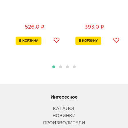
График работы:
10:00 - 22:00
Таганрог Лето: руб.
i
i
526.0
393.0
347933, Ростовская область, г.о. город Таганрог, г
Таганрог, ул Сызранова, Здание 11
График работы:
10:00 - 21:00
Интересное
КАТАЛОГ
НОВИНКИ
ПРОИЗВОДИТЕЛИ