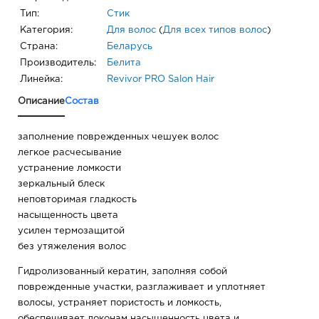
Тип:
Стик
Категория:
Для волос
(
Для всех типов волос
)
Страна:
Беларусь
Производитель:
Белита
Линейка:
Revivor PRO Salon Hair
Описание
Состав
заполнение поврежденных чешуек волос
легкое расчесывание
устранение ломкости
зеркальный блеск
неповторимая гладкость
насыщенность цвета
усилен термозащитой
без утяжеления волос
Гидролизованный кератин, заполняя собой
поврежденные участки, разглаживает и уплотняет
волосы, устраняет пористость и ломкость,
обеспечивает локонам насыщенность цвета и