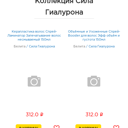
Коллекция Сила
Гиалурона
Керапластика волос Спрей-
Объёмные и Ухоженные Спрей-
ос
Ламинатор Запечатывание волос
Booster для волос Эфф объём и
С
л
несмываемый 150мл
густота 150мл
п
Белита
/
Сила Гиалурона
Белита
/
Сила Гиалурона
i
i
312.0
312.0