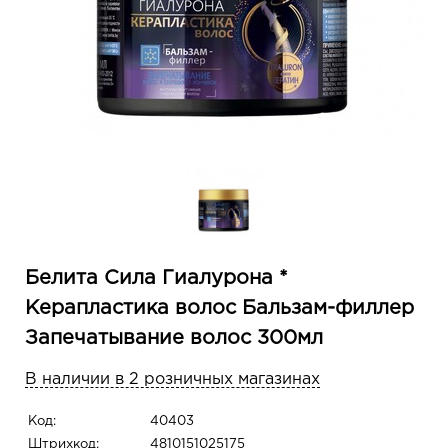
Белита Сила Гиалурона *
Керапластика волос Бальзам-филлер
Запечатывание волос 300мл
В наличии в 2 розничных магазинах
Код:
40403
Штрихкод:
4810151025175