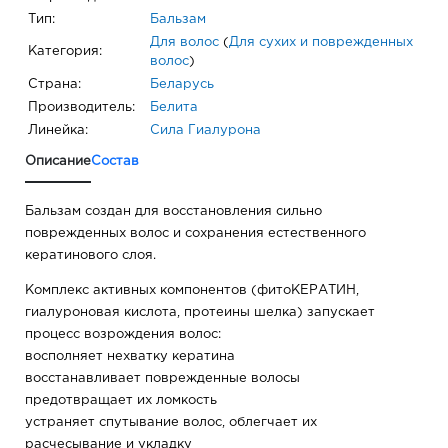
Тип:
Бальзам
Для волос
(
Для сухих и поврежденных
Категория:
волос
)
Страна:
Беларусь
Производитель:
Белита
Линейка:
Сила Гиалурона
Описание
Состав
Бальзам создан для восстановления сильно
поврежденных волос и сохранения естественного
кератинового слоя.
Комплекс активных компонентов (фитоКЕРАТИН,
гиалуроновая кислота, протеины шелка) запускает
процесс возрождения волос:
восполняет нехватку кератина
восстанавливает поврежденные волосы
предотвращает их ломкость
устраняет спутывание волос, облегчает их
расчесывание и укладку