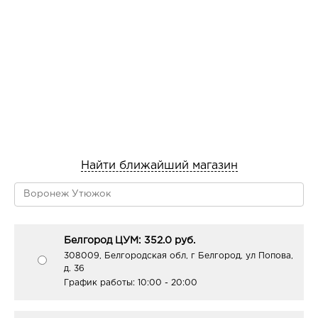
волосы. Для защиты кожи лица от окрашивания
нанесите жирный крем на краевую линию роста волос.
Для получения тона, светлее исходного более чем на 2
тона, необходимо предварительно осветлить волосы с
использованием осветляющего крема “Bielita Color”
“Blond”. На осветленных прядях тон может получиться
интенсивнее или отличаться от указанного.
Приготовление краски Наденьте перчатки. Смешайте в
чашке (не используйте металлическую посуду)
красящий состав и окислитель до получения
Найти ближайший магазин
однородной массы. Для длинных волос используйте 2
комплекта краски. Окрашивание волос ПРИ
ОКРАШИВАНИИ ВСЕЙ ДЛИНЫ: С помощью кисточки
или расчески нанесите смесь на сухие немытые
волосы, начиная с корней. Затем равномерно
Белгород ЦУМ: 352.0 руб.
распределите краску по всей длине. Внимание! Цвет
308009, Белгородская обл, г Белгород, ул Попова,
краски в тубе и во время окрашивания может
д. 36
отличаться от цвета волос, который должен
График работы:
10:00 - 20:00
получиться в результате. Время действия Оставьте
краску на волосах на 30 минут, для седых волос время