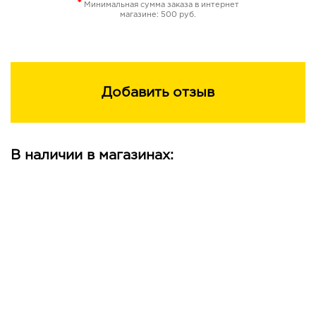
*
Минимальная сумма заказа в интернет
2,4-DIAMINOPHENOXYETHANOL HCI, M-AMINOPHENOL,
магазине: 500 руб.
4-AMINO-2-HYDROXYTOLUENE, RESORCINOL, P-
AMINOPHENOL, 4-CHLORORESORCINOL, 2-
METHYLRESORCINOL Окислитель/Oxidant: AQUA,
HYDROGEN PEROXIDE, CETEARYL ALCOHOL,
CETEARETH-25, DISODIUM EDTA, SODIUM STANNATE,
Добавить отзыв
TETRASODIUM PYROPHOSPHATE, PHOSPHORIC ACID
Бальзам-уход для окрашенных волос/Color hair balm:
AQUA, CETEARYL ALCOHOL, CETRIMONIUM CHLORIDE,
CYCLOPENTASILOXANE, DIMETHICONOL, SILICONE
В наличии в магазинах:
QUATERNIUM-16, UNDECETH-11, BUTYLOCTANOL,
UNDECETH-5, GLYCERIN, PEG/PPG-15/15 DIMETHICONE,
DICAPRYLYL ETHER, CITRIC ACID, DISODIUM EDTA,
FRAGRANCE, METHYLPARABEN, PROPYLPARABEN,
BENZYL ALCOHOL, METHYLCHLOROISOTHIAZOLINONE,
METHYLISOTHIAZOLINONE, BUTHYLPHENYL
METHYLPROPIONAL
Способ применения: Внимательно прочитайте
инструкцию по приготовлению краски и окрашиванию
волос. ВАЖНО: наносите краску на сухие немытые