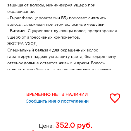
защищают волосы, минимизируя ущерб при
окрашивании.
- D-panthenol (провитамин В5) помогает смягчить
волосы, сглаживая при этом волосяные чешуйки.
- Витамин С укрепляет луковицы волос, предотвращая
ущерб от агрессивных компонентов.
ЭКСТРА-УХОД
Специальный бальзам для окрашенных волос
гарантирует надежную защиту цвета, благодаря чему
оттенок дольше остается живым и ярким. Волосы
ослепительно блестят, а на ощупь мягкие, и гладкие
как шелк!
Возраст: 18 +
ВРЕМЕННО НЕТ В НАЛИЧИИ
Состав: Красящий состав/Color base: AQUA,
Сообщить мне о поступлении
AMMONIUM HYDROXYDE, PROPYLENE GLYCOL,
CARBOXYMETHYLCELLULOSE, PEG-12 DIMETHICONE,
GLYCERIN, SODIUM SULFITE, FRAGRANCE,
CITRONELLOL, LINALOOL, ASCORBIC ACID, DISODIUM
352.0
руб.
Цена:
EDTA, PANTHENOL, DYES: +/- P-PHENYLENEDIAMINE,