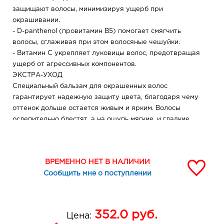
защищают волосы, минимизируя ущерб при
окрашивании.
- D-panthenol (провитамин В5) помогает смягчить
волосы, сглаживая при этом волосяные чешуйки.
- Витамин С укрепляет луковицы волос, предотвращая
ущерб от агрессивных компонентов.
ЭКСТРА-УХОД
Специальный бальзам для окрашенных волос
гарантирует надежную защиту цвета, благодаря чему
оттенок дольше остается живым и ярким. Волосы
ослепительно блестят, а на ощупь мягкие, и гладкие
как шелк!
Возраст: 18 +
ВРЕМЕННО НЕТ В НАЛИЧИИ
Состав: Красящий состав/Color base: AQUA,
Сообщить мне о поступлении
AMMONIUM HYDROXYDE, PROPYLENE GLYCOL,
CARBOXYMETHYLCELLULOSE, PEG-12 DIMETHICONE,
GLYCERIN, SODIUM SULFITE, FRAGRANCE,
CITRONELLOL, LINALOOL, ASCORBIC ACID, DISODIUM
352.0
руб.
Цена:
EDTA, PANTHENOL, DYES: +/- P-PHENYLENEDIAMINE,