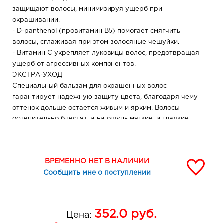
защищают волосы, минимизируя ущерб при
окрашивании.
- D-panthenol (провитамин В5) помогает смягчить
волосы, сглаживая при этом волосяные чешуйки.
- Витамин С укрепляет луковицы волос, предотвращая
ущерб от агрессивных компонентов.
ЭКСТРА-УХОД
Специальный бальзам для окрашенных волос
гарантирует надежную защиту цвета, благодаря чему
оттенок дольше остается живым и ярким. Волосы
ослепительно блестят, а на ощупь мягкие, и гладкие
как шелк!
Возраст: 18 +
ВРЕМЕННО НЕТ В НАЛИЧИИ
Способ применения: Внимательно прочитайте
Сообщить мне о поступлении
инструкцию по приготовлению краски и окрашиванию
волос. ВАЖНО: наносите краску на сухие немытые
волосы. Для защиты кожи лица от окрашивания
нанесите жирный крем на краевую линию роста волос.
352.0
руб.
Цена:
Для получения тона, светлее исходного более чем на 2