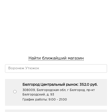
мин. Затем равномерно распределите ее по всей длине
волос и выдержите еще 10 мин. Рекомендуем
предварительно осветлить отросшие корни волос,
если они более, чем на 2 тона темнее ранее
окрашенных. В случае сильно поврежденных волос:
нанесите смесь на отросшую прикорневую часть.
Оставьте на 20 мин. Затем смочите волосы небольшим
количеством теплой воды и распределите смесь по
всей длине волос. Выдержите еще 10 мин. Смывание
По истечении времени окрашивания промойте волосы
теплой водой до удаления краски, затем вымойте их
Найти ближайший магазин
шампунем, тщательно прополосните и нанесите
бальзам. Через 2-5 минут смойте. Меры
предосторожности: Использовать перчатки. Может
вызвать аллергическую реакцию. Содержит
фенилендиамины, резорцин. Хорошо промыть волосы
Белгород Центральный рынок: 352.0 руб.
после применения. Не использовать для окраски
308009, Белгородская обл, г Белгород, пр-кт
Белгородский, д. 93
бровей и/или ресниц. Промыть глаза немедленно при
График работы:
9:00 - 21:00
попадании препарата. Содержит перекись водорода.
Избегать попадания в глаза, в случае попадания в
глаза немедленно промыть. Не делайте химическую