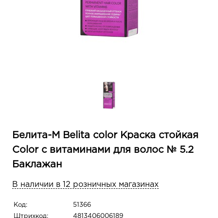
Белита-М Belita сolor Краска стойкая
Color с витаминами для волос № 5.2
Баклажан
В наличии в 12 розничных магазинах
Код:
51366
Штрихкод:
4813406006189