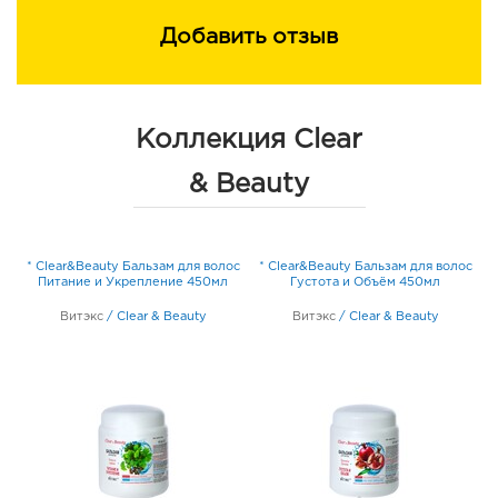
Добавить отзыв
Коллекция Clear
& Beauty
е
* Clear&Beauty Бальзам для волос
* Clear&Beauty Бальзам для волос
Питание и Укрепление 450мл
Густота и Объём 450мл
Витэкс
/
Clear & Beauty
Витэкс
/
Clear & Beauty