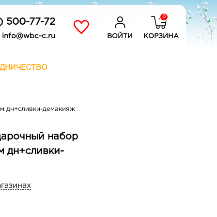
0
) 500-77-72
info@wbc-c.ru
ВОЙТИ
КОРЗИНА
ДНИЧЕСТВО
м дн+сливки-демакияж
одарочный набор
м дн+сливки-
агазинах