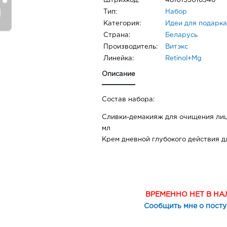
Штрихкод:
4810153016546
Тип:
Набор
Категория:
Идеи для подарка
Страна:
Беларусь
Производитель:
Витэкс
Линейка:
Retinol+Mg
Описание
Состав набора:
Сливки-демакияж для очищения лица
мл
Крем дневной глубокого действия дл
ВРЕМЕННО НЕТ В Н
Сообщить мне о пост