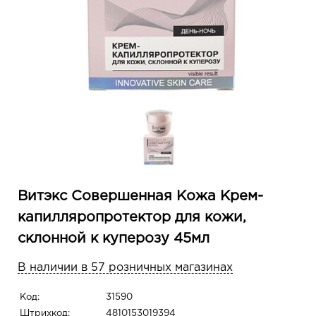
Витэкс Совершенная Кожа Крем-
капилляропротектор для кожи,
склонной к куперозу 45мл
В наличии в 57 розничных магазинах
Код:
31590
Штрихкод:
4810153019394