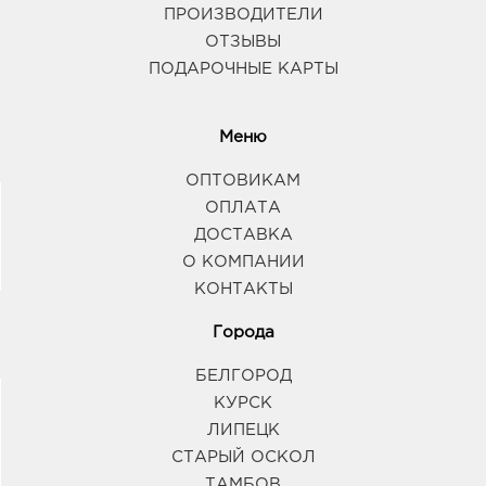
ПРОИЗВОДИТЕЛИ
Воронеж Северо-Восточный: 541.0 руб.
ОТЗЫВЫ
394063, Воронежская обл, г Воронеж, пр-кт
ПОДАРОЧНЫЕ КАРТЫ
Ленинский, д. 189
График работы:
9:00 - 20:00
Меню
Воронеж Тенистый: 541.0 руб.
ОПТОВИКАМ
394070, Воронежская обл, г Воронеж, ул
Тепличная, д. 4а
ОПЛАТА
График работы:
9:00 - 21:00
ДОСТАВКА
О КОМПАНИИ
КОНТАКТЫ
Воронеж Пятерочка 9 Января: 541.0 руб.
394020, Воронежская обл, г Воронеж, ул 9
Города
Января, д. 233/35
График работы:
9:00 - 20:00
БЕЛГОРОД
КУРСК
Воронеж Аксиома: 541.0 руб.
ЛИПЕЦК
394088, Воронежская обл, г Воронеж, ул Генерала
СТАРЫЙ ОСКОЛ
Лизюкова, д. 60
ТАМБОВ