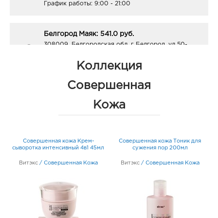
График работы:
9:00 - 21:00
Белгород Маяк: 541.0 руб.
308009, Белгородская обл, г Белгород, ул 50-
летия Белгородской области, д. 11
График работы:
9:00 - 20:00
Коллекция
Совершенная
Белгород ЦУМ: 541.0 руб.
Кожа
308009, Белгородская обл, г Белгород, ул Попова,
д. 36
График работы:
10:00 - 20:00
Совершенная кожа Крем-
Совершенная кожа Тоник для
сыворотка интенсивный 4в1 45мл
сужения пор 200мл
Белгород Конева: 541.0 руб.
Витэкс
/
Совершенная Кожа
308036, Белгородская обл, г Белгород, ул Конева,
Витэкс
/
Совершенная Кожа
д. 2
График работы:
9:00 - 18:00
Белгород ГРИНН: 541.0 руб.