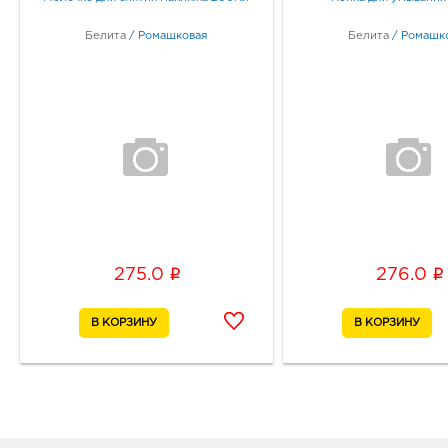
Белита
/
Ромашковая
Белита
/
Ромашк
i
i
275.0
276.0