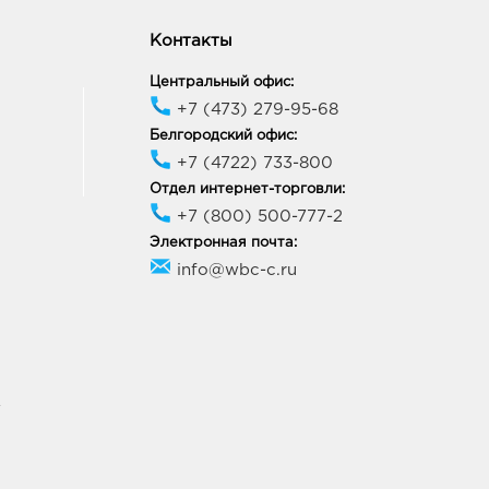
город Центральный
к: 250.0 руб.
Контакты
09, Белгородская обл, г
ород, пр-кт Белгородский,
Центральный офис:
+7 (473) 279-95-68
ик работы:
9:00 - 21:00
Белгородский офис:
+7 (4722) 733-800
Отдел интернет-торговли:
ород Маяк: 250.0 руб.
+7 (800) 500-777-2
09, Белгородская обл, г
ород, ул 50-летия
Электронная почта:
ородской области, д. 11
info@wbc-c.ru
ик работы:
9:00 - 20:00
онеж Молодежный:
0 руб.
88, Воронежская обл, г
У
неж, ул Генерала
кова, д. 62
ик работы:
9:00 - 20:00