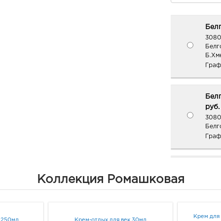
Белг
3080
Белг
Б.Хме
Граф
Белг
руб.
3080
Белго
Граф
Белг
Коллекция Ромашковая
руб.
3080
Белг
Граф
Крем для 
 250мл
Крем-отдых для век 30мл