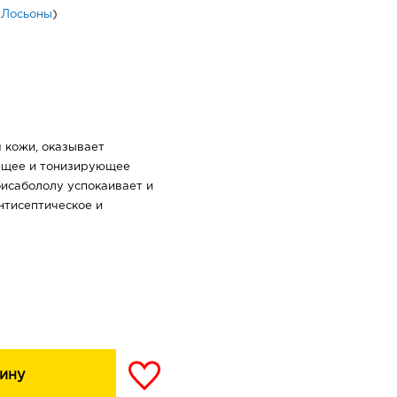
 Лосьоны
)
 кожи, оказывает
ющее и тонизирующее
бисабололу успокаивает и
нтисептическое и
ину