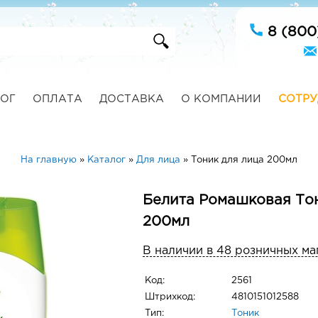
8 (800
ОГ
ОПЛАТА
ДОСТАВКА
О КОМПАНИИ
СОТРУ
На главную
»
Каталог
»
Для лица
»
Тоник для лица 200мл
Белита Ромашковая Тон
200мл
В наличии в 48 розничных ма
Код:
2561
Штрихкод:
4810151012588
Тип:
Тоник