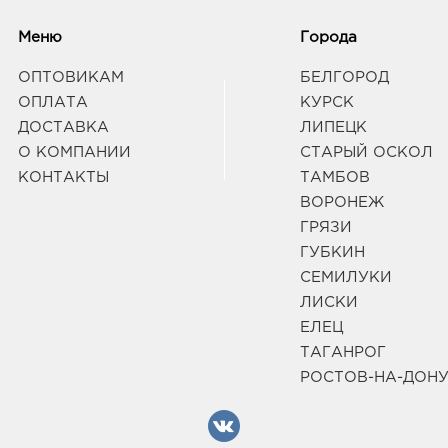
Бел
рыно
Меню
Города
3080
Белг
ОПТОВИКАМ
БЕЛГОРОД
д. 93
ОПЛАТА
КУРСК
Граф
ДОСТАВКА
ЛИПЕЦК
О КОМПАНИИ
СТАРЫЙ ОСКОЛ
Белг
КОНТАКТЫ
ТАМБОВ
3080
ВОРОНЕЖ
Белг
ГРЯЗИ
Белг
ГУБКИН
Граф
СЕМИЛУКИ
ЛИСКИ
Вор
ЕЛЕЦ
250.
ТАГАНРОГ
3940
РОСТОВ-НА-ДОН
Воро
Лизю
Граф