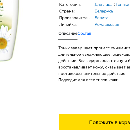
Категория:
Для лица
(
Тоники
Страна:
Беларусь
Производитель:
Белита
Линейка:
Ромашковая
Описание
Состав
Тоник завершает процесс очищения
длительное увлажняющее, освежа
действие. Благодаря аллантоину и 
восстанавливает кожу, оказывает а
противовоспалительное действие.
Подходит для всех типов кожи.
Положить в корз